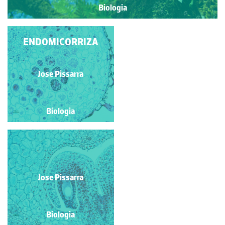
Biologia
FEIXES VASCULARES
ENDOMICORRIZA
DE CAULE PRIMÁRIO
DE DICOTILEDÓNEA
Jose Pissarra
Jose Pissarra
Biologia
Biologia
ENDOMICORRIZA -
PORMENOR
Jose Pissarra
Jose Pissarra
Biologia
Biologia