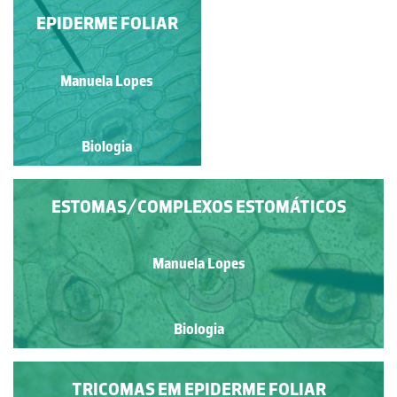
EPIDERME FOLIAR
CEBOLA ROXA
Isabel Cruz Viegas Santos
Manuela Lopes
Biologia
Biologia
ESTOMAS/COMPLEXOS ESTOMÁTICOS
Manuela Lopes
Biologia
TRICOMAS EM EPIDERME FOLIAR