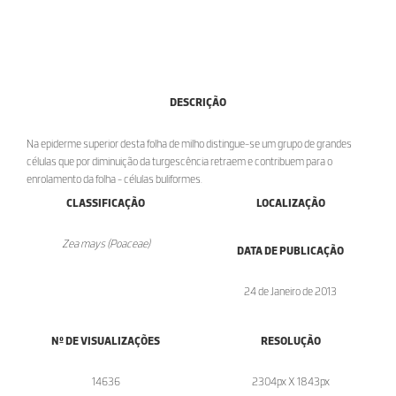
DESCRIÇÃO
Na epiderme superior desta folha de milho distingue-se um grupo de grandes
células que por diminuição da turgescência retraem e contribuem para o
enrolamento da folha - células buliformes.
CLASSIFICAÇÃO
LOCALIZAÇÃO
Zea mays (Poaceae)
DATA DE PUBLICAÇÃO
24 de Janeiro de 2013
Nº DE VISUALIZAÇÕES
RESOLUÇÃO
14636
2304px X 1843px