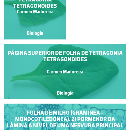
TETRAGONOIDES
S.TR.
Carmen Madureira
Jose Pissarra
Biologia
Biologia
PÁGINA SUPERIOR DE FOLHA DE TETRAGONIA
TETRAGONOIDES
Carmen Madureira
Biologia
FOLHA DE MILHO (GRAMÍNEA -
MONOCOTILEDÓNEA). 2) PORMENOR DA
LÂMINA A NÍVEL DE UMA NERVURA PRINCIPAL