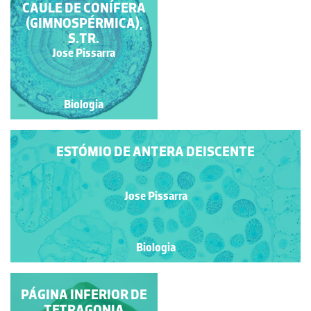
ÓVARIO DE AÇUCENA
CAULE DE CONÍFERA
(GIMNOSPÉRMICA),
EM SECÇÃO
TRANSVERSAL
S.TR.
Jose Pissarra
Jose Pissarra
Biologia
Biologia
ESTÓMIO DE ANTERA DEISCENTE
Jose Pissarra
Biologia
RAIZ DE CONÍFERA
PÁGINA INFERIOR DE
(GIMNOSPÉRMICA),
TETRAGONIA