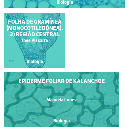
Biologia
FOLHA DE GRAMÍNEA
FOLHA DE GRAMÍNEA
(MONOCOTILEDÓNEA).
(MONOCOTILEDÓNEA).
1) ASPECTO GERAL
2) REGIÃO CENTRAL
Jose Pissarra
Jose Pissarra
Biologia
Biologia
EPIDERME FOLIAR DE KALANCHOE
Manuela Lopes
Biologia