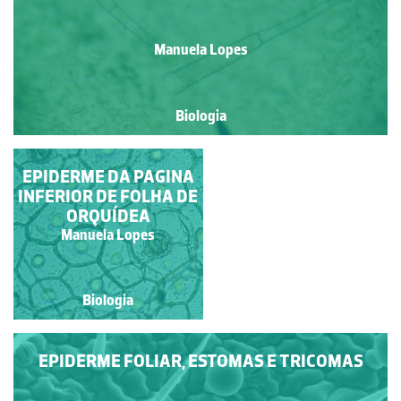
Manuela Lopes
Biologia
EPIDERME DA PAGINA
ESTOMAS DE
INFERIOR DE FOLHA DE
POLYPODIUM
ORQUÍDEA
Ana Bela Saraiva
Manuela Lopes
Biologia
Biologia
EPIDERME FOLIAR, ESTOMAS E TRICOMAS