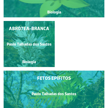
Biologia
ABRÓTEA-BRANCA
SALICORNIA
Paulo Talhadas dos Santos
Paulo Talhadas dos Santos
Biologia
Biologia
FETOS EPÍFITOS
Paulo Talhadas dos Santos