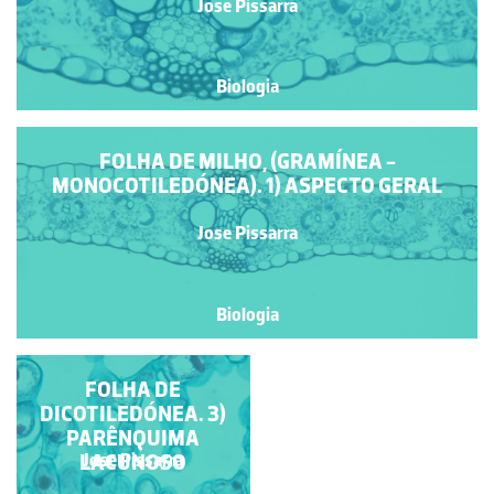
Jose Pissarra
Biologia
FOLHA DE MILHO, (GRAMÍNEA -
MONOCOTILEDÓNEA). 1) ASPECTO GERAL
Jose Pissarra
Biologia
FOLHA DE
FOLHA DE
DICOTILEDÓNEA. 1)
DICOTILEDÓNEA. 3)
ORGANIZAÇÃO
PARÊNQUIMA
DORSIVENTRAL.
LACUNOSO
Jose Pissarra
Jose Pissarra