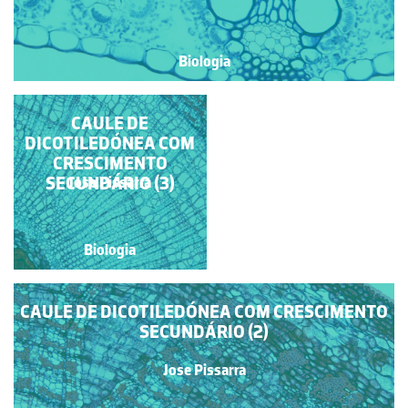
Biologia
FOLHA DE
CAULE DE
DICOTILEDÓNEA (S.
DICOTILEDÓNEA COM
CRESCIMENTO
TRANSV.)
SECUNDÁRIO (3)
Jose Pissarra
Jose Pissarra
Biologia
Biologia
CAULE DE DICOTILEDÓNEA COM CRESCIMENTO
SECUNDÁRIO (2)
Jose Pissarra