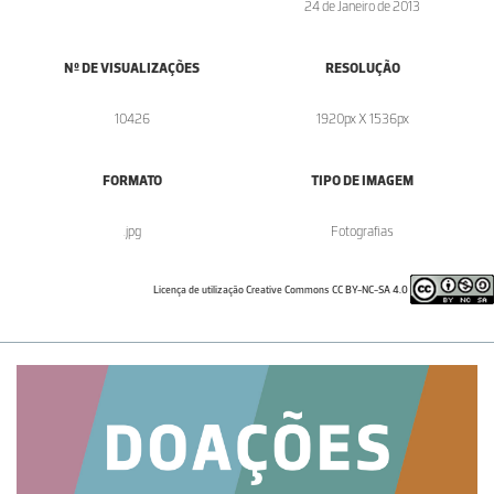
24 de Janeiro de 2013
Nº DE VISUALIZAÇÕES
RESOLUÇÃO
10426
1920px X 1536px
FORMATO
TIPO DE IMAGEM
.jpg
Fotografias
Licença de utilização Creative Commons CC BY-NC-SA 4.0