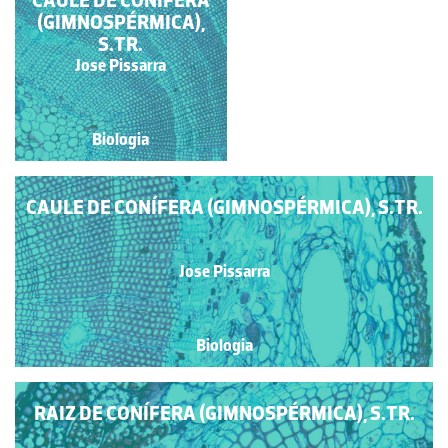
CAULE DE CONÍFERA
CAULE DE CONÍFERA
(GIMNOSPÉRMICA, S.
(GIMNOSPÉRMICA),
LONG.RAD.)
S.TR.
Jose Pissarra
Jose Pissarra
Biologia
Biologia
CAULE DE CONÍFERA (GIMNOSPÉRMICA), S.TR.
Jose Pissarra
Biologia
RAIZ DE CONÍFERA (GIMNOSPÉRMICA), S.TR.