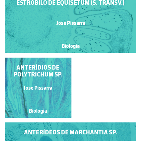
ESTRÓBILO DE EQUISETUM (S. TRANSV.)
Jose Pissarra
Biologia
ANTERÍDIOS DE
PROTALO DE
POLYTRICHUM SP.
PTERIDÓFITA
Jose Pissarra
Jose Pissarra
Biologia
Biologia
ANTERÍDEOS DE MARCHANTIA SP.