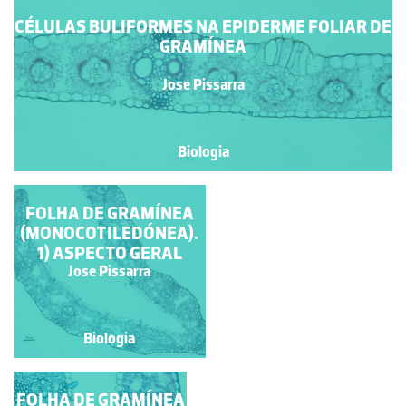
CÉLULAS BULIFORMES NA EPIDERME FOLIAR DE
GRAMÍNEA
Jose Pissarra
Biologia
FOLHA DE GRAMÍNEA
BAINHA
(MONOCOTILEDÓNEA).
PERIVASCULAR EM
1) ASPECTO GERAL
PLANTAS C4 -
ANATOMIA DE
Jose Pissarra
Jose Pissarra
KRANZ.
Biologia
Biologia
FOLHA DE GRAMÍNEA