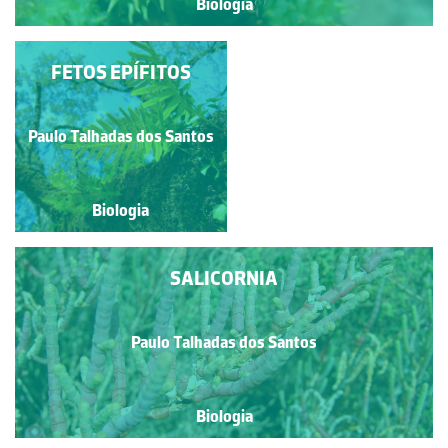
Biologia
FETOS EPÍFITOS
TULIPA
Paulo Talhadas dos Santos
Paulo Talhadas dos Santos
Biologia
Biologia
SALICORNIA
Paulo Talhadas dos Santos
Biologia