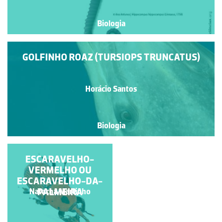
Biologia
GOLFINHO ROAZ (TURSIOPS TRUNCATUS)
Horácio Santos
Biologia
PEIXE-VOADOR
ESCARAVELHO-
VERMELHO OU
ESCARAVELHO-DA-
PALMEIRA
Natacha Martinho
Ana Antunes