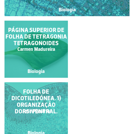
Biologia
PÁGINA INFERIOR DE
PÁGINA SUPERIOR DE
FOLHA DE TETRAGONIA
TETRAGONIA
TETRAGONOIDES
TETRAGONOIDES
Carmen Madureira
Carmen Madureira
Biologia
Biologia
FOLHA DE MILHO,
FOLHA DE
DICOTILEDÓNEA. 1)
(GRAMÍNEA -
MONOCOTILEDÓNEA).
ORGANIZAÇÃO
1) ASPECTO GERAL
DORSIVENTRAL.
Jose Pissarra
Jose Pissarra
Biologia
Biologia