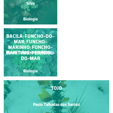
Jose Pissarra
Silva
Biologia
Biologia
PLANTAS DE DUNAS E
BACILA; FUNCHO-DO-
MAR; FUNCHO-
AREAIS
MARINHO; FUNCHO-
Rubim Manuel Almeida da
MARÍTIMO; PERREXIL-
Paulo Talhadas dos Santos
Silva
DO-MAR
Biologia
Biologia
TOJO
Paulo Talhadas dos Santos