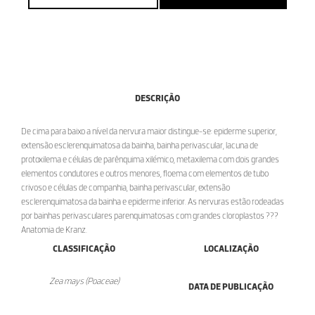
DESCRIÇÃO
De cima para baixo a nível da nervura maior distingue-se: epiderme superior,
extensão esclerenquimatosa da bainha, bainha perivascular, lacuna de
protoxilema e células de parênquima xilémico, metaxilema com dois grandes
elementos condutores e outros menores, floema com elementos de tubo
crivoso e células de companhia, bainha perivascular, extensão
esclerenquimatosa da bainha e epiderme inferior. As nervuras estão rodeadas
por bainhas perivasculares parenquimatosas com grandes cloroplastos ???
Anatomia de Kranz.
CLASSIFICAÇÃO
LOCALIZAÇÃO
Zea mays (Poaceae)
DATA DE PUBLICAÇÃO