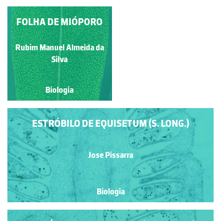
INFLORESCÊNCIA DE
FOLHA DE MIÓPORO
MONOCOTILEDÓNEA
Rubim Manuel Almeida da
Rubim Manuel Almeida da
Silva
Silva
Biologia
Biologia
ESTRÓBILO DE EQUISETUM (S. LONG.)
Jose Pissarra
Biologia