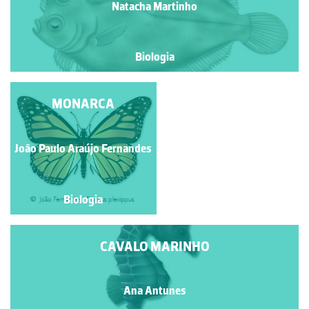
Natacha Martinho
Biologia
SARDÃO
MONARCA
João Paulo Araújo Fernandes
Isabel Gil
Biologia
Biologia
CAVALO MARINHO
Ana Antunes