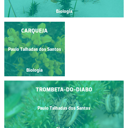
Biologia
COUVE-MARINHA
CARQUEJA
Paulo Talhadas dos Santos
Paulo Talhadas dos Santos
Biologia
Biologia
TROMBETA-DO-DIABO
Paulo Talhadas dos Santos