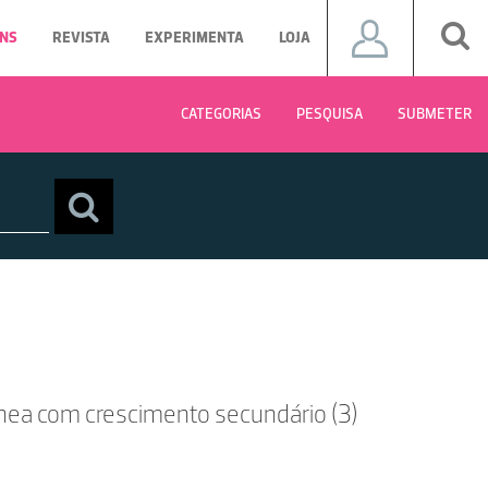
NS
REVISTA
EXPERIMENTA
LOJA
CATEGORIAS
PESQUISA
SUBMETER
ónea com crescimento secundário (3)