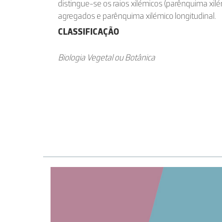
distingue-se os raios xilémicos (parênquima xilém
agregados e parênquima xilémico longitudinal.
CLASSIFICAÇÃO
Biologia Vegetal ou Botânica