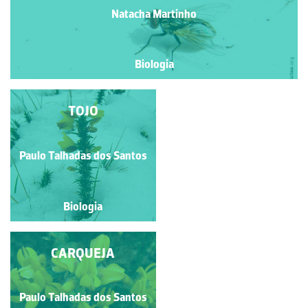
Natacha Martinho
Biologia
BACILA; FUNCHO-DO-
TOJO
MAR; FUNCHO-
MARINHO; FUNCHO-
MARÍTIMO;
Paulo Talhadas dos Santos
Paulo Talhadas dos Santos
PERREXIL-DO-MAR
Biologia
Biologia
COUVE-MARINHA
CARQUEJA
Paulo Talhadas dos Santos
Paulo Talhadas dos Santos