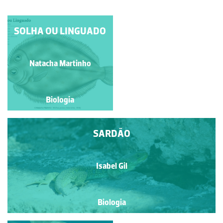
PALOMENA PRASINA
SOLHA OU LINGUADO
Manuela Lopes
Natacha Martinho
Biologia
Biologia
SARDÃO
Isabel Gil
Biologia