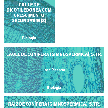
CAULE DE CONÍFERA
CAULE DE
(GIMNOSPÉRMICA),
DICOTILEDÓNEA COM
CRESCIMENTO
S.TR.
SECUNDÁRIO (2)
Jose Pissarra
Jose Pissarra
Biologia
Biologia
CAULE DE CONÍFERA (GIMNOSPÉRMICA), S.TR.
Jose Pissarra
Biologia
RAIZ DE CONÍFERA (GIMNOSPÉRMICA), S.TR.