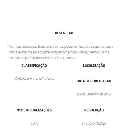
DESCRIÇÃO
Pormenor da secção transversal de raiz jovem de Pinus. Da esquerda para a
direita, exoderme, parênquima cortical com amido, floema, câmbio, xilema
secundário, parênquima medular, xilema primário.
CLASSIFICAÇÃO
LOCALIZAÇÃO
Biologia Vegetal ou Botânica
DATA DE PUBLICAÇÃO
26 de Setembro de 2012
Nº DE VISUALIZAÇÕES
RESOLUÇÃO
8076
2400px X 1920px