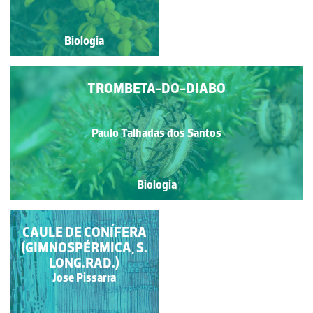
Biologia
Biologia
TROMBETA-DO-DIABO
Paulo Talhadas dos Santos
Biologia
CAULE DE CONÍFERA
TULIPA
(GIMNOSPÉRMICA, S.
LONG.RAD.)
Paulo Talhadas dos Santos
Jose Pissarra