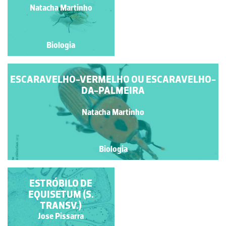
Natacha Martinho
Natacha Martinho
Biologia
Biologia
ESCARAVELHO-VERMELHO OU ESCARAVELHO-
DA-PALMEIRA
Natacha Martinho
Biologia
INFLORESCÊNCIA DE
ESTRÓBILO DE
MONOCOTILEDÓNEA
EQUISETUM (S.
TRANSV.)
Rubim Manuel Almeida da
Jose Pissarra
Silva