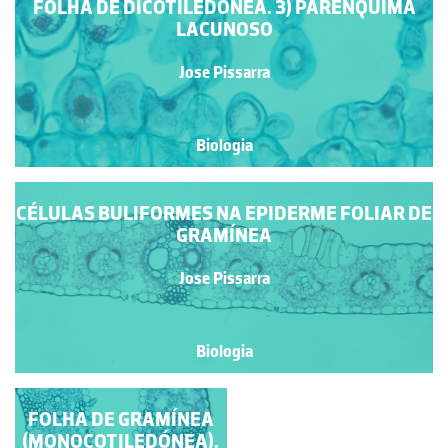
FOLHA DE DICOTILEDÓNEA. 3) PARÊNQUIMA
LACUNOSO
Jose Pissarra
Biologia
CÉLULAS BULIFORMES NA EPIDERME FOLIAR DE
GRAMÍNEA
Jose Pissarra
Biologia
FOLHA DE GRAMÍNEA
BAINHA
(MONOCOTILEDÓNEA).
PERIVASCULAR EM