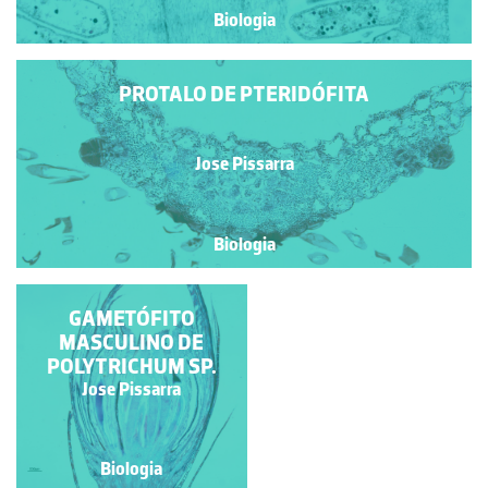
Biologia
PROTALO DE PTERIDÓFITA
Jose Pissarra
Biologia
ANTERÍDEOS DE
GAMETÓFITO
MARCHANTIA SP.
MASCULINO DE
POLYTRICHUM SP.
Jose Pissarra
Jose Pissarra
Biologia
Biologia