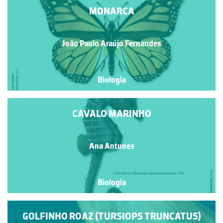
MONARCA
João Paulo Araújo Fernandes
Biologia
CAVALO MARINHO
Ana Antunes
Biologia
GOLFINHO ROAZ (TURSIOPS TRUNCATUS)