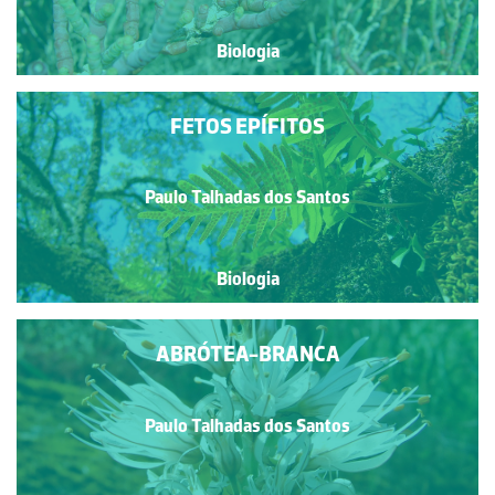
Biologia
FETOS EPÍFITOS
Paulo Talhadas dos Santos
Biologia
ABRÓTEA-BRANCA
Paulo Talhadas dos Santos