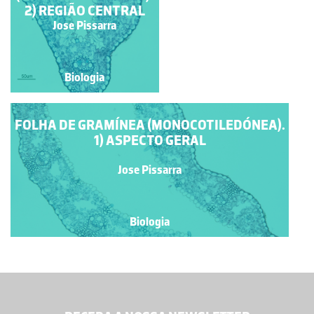
2) REGIÃO CENTRAL
PLANTAS C4 -
ANATOMIA DE
Jose Pissarra
Jose Pissarra
KRANZ.
Biologia
Biologia
FOLHA DE GRAMÍNEA (MONOCOTILEDÓNEA).
1) ASPECTO GERAL
Jose Pissarra
Biologia