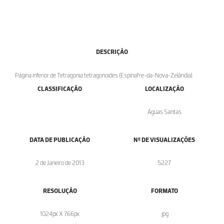
DESCRIÇÃO
Página inferior de Tetragonia tetragonoides (Espinafre-da-Nova-Zelândia)
CLASSIFICAÇÃO
LOCALIZAÇÃO
Águas Santas
DATA DE PUBLICAÇÃO
Nº DE VISUALIZAÇÕES
2 de Janeiro de 2013
5227
RESOLUÇÃO
FORMATO
1024px X 766px
.jpg