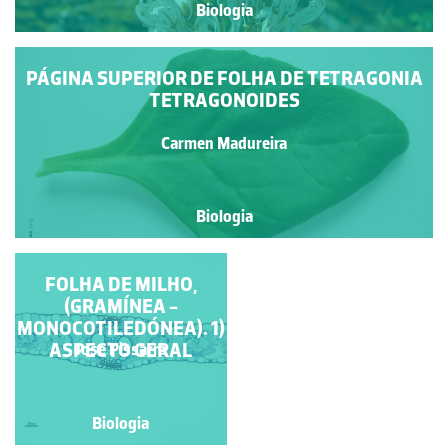
Biologia
PÁGINA SUPERIOR DE FOLHA DE TETRAGONIA
TETRAGONOIDES
Carmen Madureira
Biologia
FOLHA DE MILHO
FOLHA DE MILHO,
(GRAMÍNEA -
(GRAMÍNEA -
MONOCOTILEDÓNEA).
MONOCOTILEDÓNEA). 1)
2) PORMENOR DA
ASPECTO GERAL
Jose Pissarra
Jose Pissarra
LÂMINA A NÍVEL DE
UMA NERVURA
PRINCIPAL
Biologia
Biologia