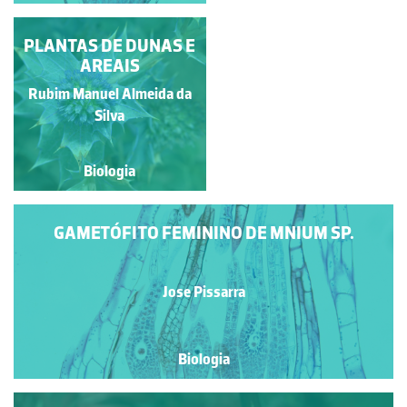
PLANTAS DE DUNAS E
ANTERÍDIOS DE
POLYTRICHUM SP.
AREAIS
Rubim Manuel Almeida da
Jose Pissarra
Silva
Biologia
Biologia
GAMETÓFITO FEMININO DE MNIUM SP.
Jose Pissarra
Biologia