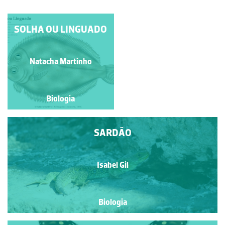
PALOMENA PRASINA
SOLHA OU LINGUADO
Manuela Lopes
Natacha Martinho
Biologia
Biologia
SARDÃO
Isabel Gil
Biologia