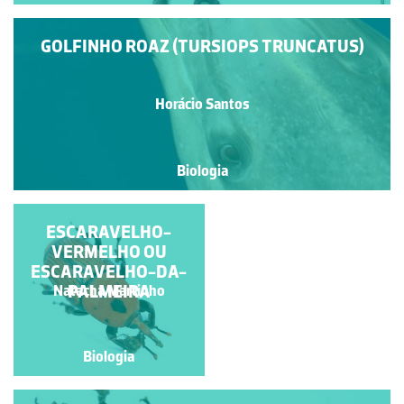
GOLFINHO ROAZ (TURSIOPS TRUNCATUS)
Horácio Santos
Biologia
PEIXE-VOADOR
ESCARAVELHO-
VERMELHO OU
ESCARAVELHO-DA-
PALMEIRA
Natacha Martinho
Ana Antunes
Biologia
Biologia