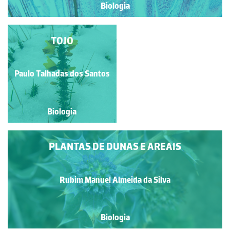
Biologia
FLORES MASCULINAS
TOJO
DE RÍCINO
Rubim Manuel Almeida da
Paulo Talhadas dos Santos
Silva
Biologia
Biologia
PLANTAS DE DUNAS E AREAIS
Rubim Manuel Almeida da Silva
Biologia