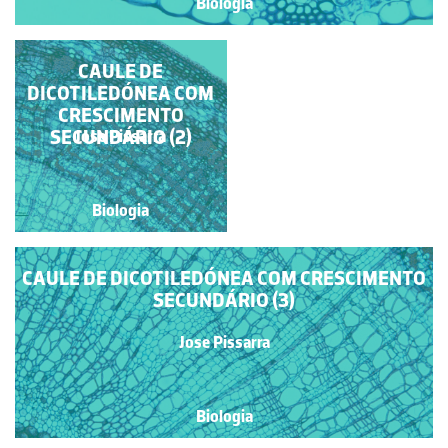
Biologia
FOLHA DE
CAULE DE
DICOTILEDÓNEA (S.
DICOTILEDÓNEA COM
CRESCIMENTO
TRANSV.)
SECUNDÁRIO (2)
Jose Pissarra
Jose Pissarra
Biologia
Biologia
CAULE DE DICOTILEDÓNEA COM CRESCIMENTO
SECUNDÁRIO (3)
Jose Pissarra
Biologia