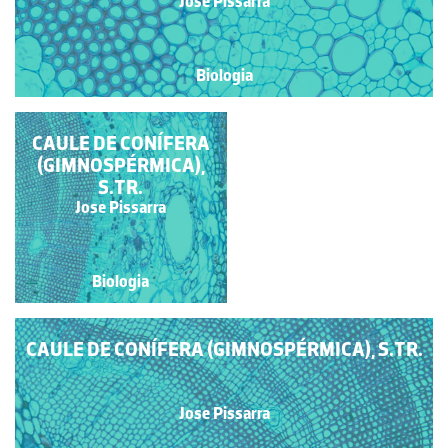
Jose Pissarra
Biologia
CAULE DE CONÍFERA
CAULE DE CONÍFERA
(GIMNOSPÉRMICA, S.
(GIMNOSPÉRMICA),
LONG.RAD.)
S.TR.
Jose Pissarra
Jose Pissarra
Biologia
Biologia
CAULE DE CONÍFERA (GIMNOSPÉRMICA), S.TR.
Jose Pissarra