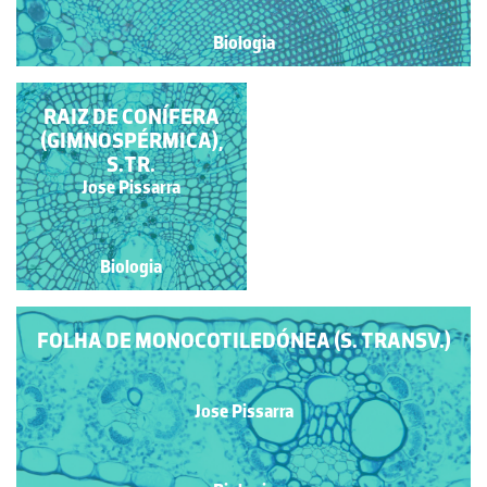
Biologia
RAIZ DE CONÍFERA
RAIZ DE CONÍFERA
(GIMNOSPÉRMICA),
(GIMNOSPÉRMICA),
S.TR.
S.TR.
Jose Pissarra
Jose Pissarra
Biologia
Biologia
FOLHA DE MONOCOTILEDÓNEA (S. TRANSV.)
Jose Pissarra