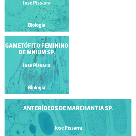
Jose Pissarra
Jose Pissarra
Biologia
Biologia
GAMETÓFITO FEMININO
PROTALO DE
PTERIDÓFITA
DE MNIUM SP.
Jose Pissarra
Jose Pissarra
Biologia
Biologia
ANTERÍDEOS DE MARCHANTIA SP.
Jose Pissarra