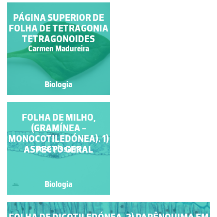
PÁGINA INFERIOR DE
PÁGINA SUPERIOR DE
FOLHA DE TETRAGONIA
TETRAGONIA
TETRAGONOIDES
TETRAGONOIDES
Carmen Madureira
Carmen Madureira
Biologia
Biologia
FOLHA DE MILHO
FOLHA DE MILHO,
(GRAMÍNEA -
(GRAMÍNEA -
MONOCOTILEDÓNEA).
MONOCOTILEDÓNEA). 1)
2) PORMENOR DA
ASPECTO GERAL
Jose Pissarra
Jose Pissarra
LÂMINA A NÍVEL DE
UMA NERVURA
PRINCIPAL
Biologia
Biologia