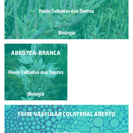
Paulo Talhadas dos Santos
Biologia
ABRÓTEA-BRANCA
FETOS EPÍFITOS
Paulo Talhadas dos Santos
Paulo Talhadas dos Santos
Biologia
Biologia
FEIXE VASCULAR COLATERAL ABERTO