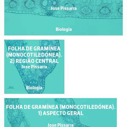
Jose Pissarra
Biologia
FOLHA DE GRAMÍNEA
BAINHA
(MONOCOTILEDÓNEA).
PERIVASCULAR EM
2) REGIÃO CENTRAL
PLANTAS C4 -
ANATOMIA DE
Jose Pissarra
Jose Pissarra
KRANZ.
Biologia
Biologia
FOLHA DE GRAMÍNEA (MONOCOTILEDÓNEA).
1) ASPECTO GERAL
Jose Pissarra