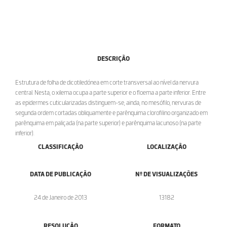
DESCRIÇÃO
Estrutura de folha de dicotiledónea em corte transversal ao nível da nervura
central. Nesta, o xilema ocupa a parte superior e o floema a parte inferior. Entre
as epidermes cuticularizadas distinguem-se, ainda, no mesófilo, nervuras de
segunda ordem cortadas obliquamente e parênquima clorofilino organizado em
parênquima em paliçada (na parte superior) e parênquima lacunoso (na parte
inferior).
CLASSIFICAÇÃO
LOCALIZAÇÃO
DATA DE PUBLICAÇÃO
Nº DE VISUALIZAÇÕES
24 de Janeiro de 2013
13182
RESOLUÇÃO
FORMATO