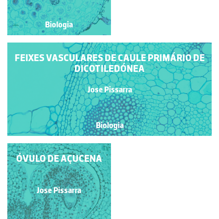
Biologia
Biologia
FEIXES VASCULARES DE CAULE PRIMÁRIO DE
DICOTILEDÓNEA
Jose Pissarra
Biologia
ENDOMICORRIZA -
ÓVULO DE AÇUCENA
PORMENOR
Jose Pissarra
Jose Pissarra