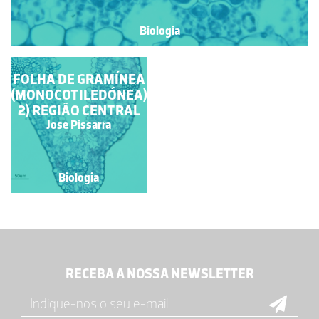
Biologia
FOLHA DE GRAMÍNEA
FOLHA DE GRAMÍNEA
(MONOCOTILEDÓNEA).
(MONOCOTILEDÓNEA).
2) REGIÃO CENTRAL
1) ASPECTO GERAL
Jose Pissarra
Jose Pissarra
Biologia
Biologia
RECEBA A NOSSA NEWSLETTER