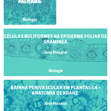
DORSIVENTRAL.
PALIÇADA.
Jose Pissarra
Jose Pissarra
Biologia
Biologia
CÉLULAS BULIFORMES NA EPIDERME FOLIAR DE
GRAMÍNEA
Jose Pissarra
Biologia
BAINHA PERIVASCULAR EM PLANTAS C4 -
ANATOMIA DE KRANZ.
Jose Pissarra