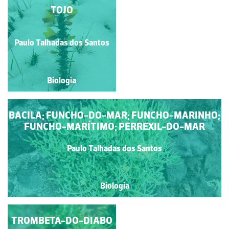
PLANTAS DE DUNAS E
TOJO
AREAIS
Rubim Manuel Almeida da
Paulo Talhadas dos Santos
Silva
Biologia
Biologia
BACILA; FUNCHO-DO-MAR; FUNCHO-MARINHO;
FUNCHO-MARÍTIMO; PERREXIL-DO-MAR
Paulo Talhadas dos Santos
Biologia
TROMBETA-DO-DIABO
COUVE-MARINHA