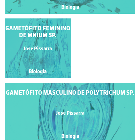
Biologia
GAMETÓFITO FEMININO
ANTERÍDEOS DE
MARCHANTIA SP.
DE MNIUM SP.
Jose Pissarra
Jose Pissarra
Biologia
Biologia
GAMETÓFITO MASCULINO DE POLYTRICHUM SP.
Jose Pissarra
Biologia