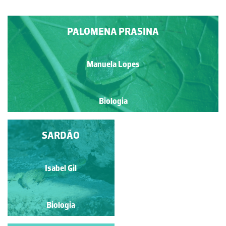
PALOMENA PRASINA
Manuela Lopes
Biologia
SOLHA OU LINGUADO
SARDÃO
Natacha Martinho
Isabel Gil
Biologia
Biologia