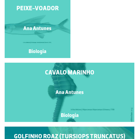
PEIXE-VOADOR
MONARCA
João Paulo Araújo
Ana Antunes
Fernandes
Biologia
Biologia
CAVALO MARINHO
Ana Antunes
Biologia
GOLFINHO ROAZ (TURSIOPS TRUNCATUS)