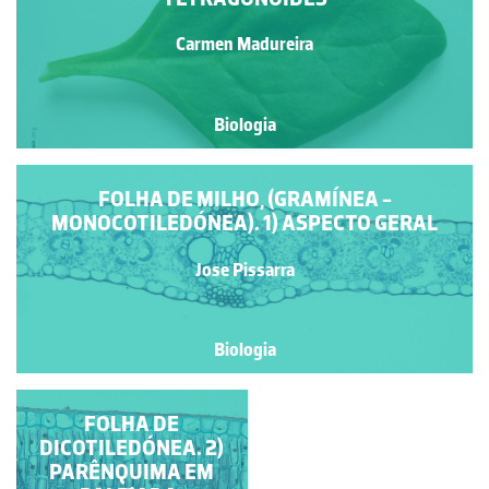
Carmen Madureira
Biologia
FOLHA DE MILHO, (GRAMÍNEA -
MONOCOTILEDÓNEA). 1) ASPECTO GERAL
Jose Pissarra
Biologia
FOLHA DE
FOLHA DE
DICOTILEDÓNEA. 1)
DICOTILEDÓNEA. 2)
PARÊNQUIMA EM
ORGANIZAÇÃO