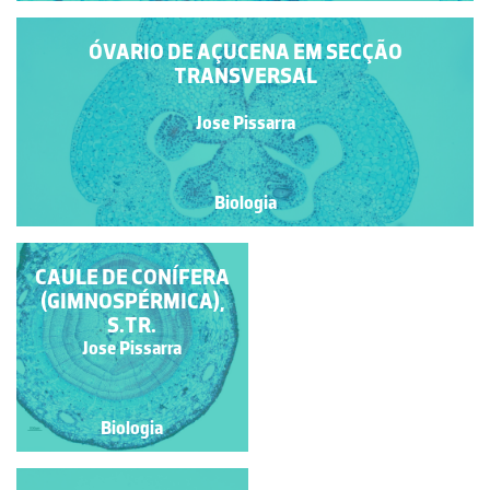
ÓVARIO DE AÇUCENA EM SECÇÃO
TRANSVERSAL
Jose Pissarra
Biologia
ESTÓMIO DE ANTERA
CAULE DE CONÍFERA
(GIMNOSPÉRMICA),
DEISCENTE
S.TR.
Jose Pissarra
Jose Pissarra
Biologia
Biologia