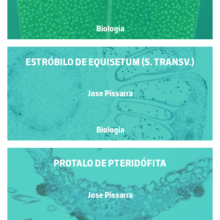
Biologia
ESTRÓBILO DE EQUISETUM (S. TRANSV.)
Jose Pissarra
Biologia
PROTALO DE PTERIDÓFITA
Jose Pissarra