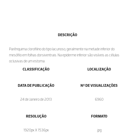
DESCRIÇÃO
Parênquima clorofilino do tipo lacunoso, geralmente na metade inferior do
mesófilo em folhas dorsiventrais. Na epiderme inferior são visíveis as células
oclusivas de um estoma.
CLASSIFICAÇÃO
LOCALIZAÇÃO
DATA DE PUBLICAÇÃO
Nº DE VISUALIZAÇÕES
24 de Janeiro de 2013
6960
RESOLUÇÃO
FORMATO
1920px X 1536px
.jpg