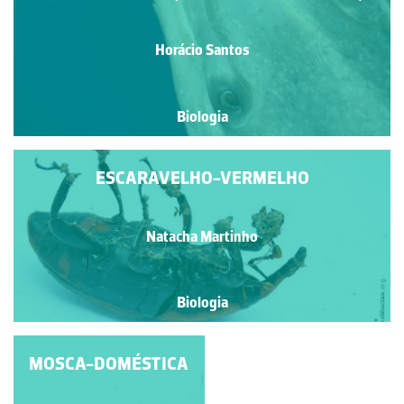
Horácio Santos
Biologia
ESCARAVELHO-VERMELHO
Natacha Martinho
Biologia
MOSCA-DOMÉSTICA
ESCARAVELHO-
VERMELHO OU
ESCARAVELHO-DA-