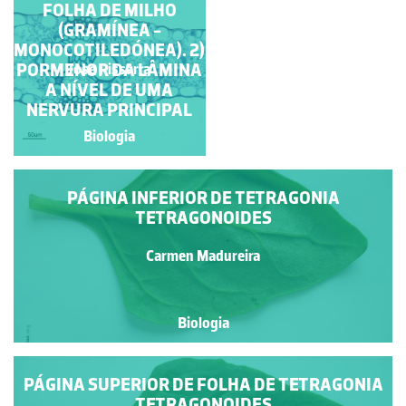
RAIZ DE CONÍFERA
FOLHA DE MILHO
(GIMNOSPÉRMICA),
(GRAMÍNEA -
MONOCOTILEDÓNEA). 2)
S.TR.
PORMENOR DA LÂMINA
Jose Pissarra
Jose Pissarra
A NÍVEL DE UMA
NERVURA PRINCIPAL
Biologia
Biologia
PÁGINA INFERIOR DE TETRAGONIA
TETRAGONOIDES
Carmen Madureira
Biologia
PÁGINA SUPERIOR DE FOLHA DE TETRAGONIA
TETRAGONOIDES