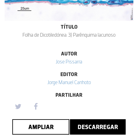
TÍTULO
Folha de Dicotiledónea. 3) Parênquima lacunoso
AUTOR
Jose Pissarra
EDITOR
Jorge Manuel Canhoto
PARTILHAR
AMPLIAR
DESCARREGAR