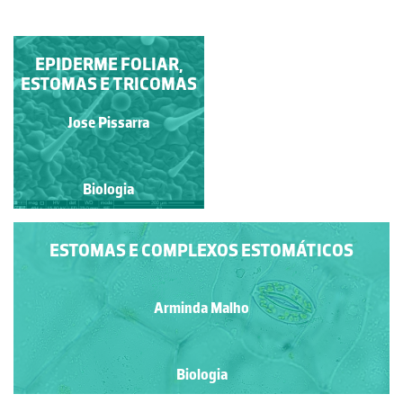
EPIDERME FOLIAR,
ESTOMAS DE
ESTOMAS E TRICOMAS
POLYPODIUM
Ana Bela Saraiva
Jose Pissarra
Biologia
Biologia
ESTOMAS E COMPLEXOS ESTOMÁTICOS
Arminda Malho
Biologia