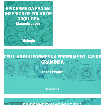
EPIDERME DA PAGINA
EPIDERME DE
INFERIOR DE FOLHA DE
TRADESCANTIA
ORQUÍDEA
Francisca Maria Fernandes
Manuela Lopes
Mendonça de Carvalho
Biologia
Biologia
CÉLULAS BULIFORMES NA EPIDERME FOLIAR DE
GRAMÍNEA
Jose Pissarra
Biologia