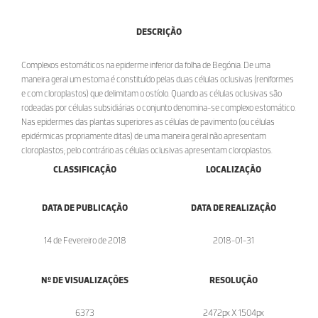
DESCRIÇÃO
Complexos estomáticos na epiderme inferior da folha de Begónia. De uma
maneira geral um estoma é constituído pelas duas células oclusivas (reniformes
e com cloroplastos) que delimitam o ostíolo. Quando as células oclusivas são
rodeadas por células subsidiárias o conjunto denomina-se complexo estomático.
Nas epidermes das plantas superiores as células de pavimento (ou células
epidérmicas propriamente ditas) de uma maneira geral não apresentam
cloroplastos; pelo contrário as células oclusivas apresentam cloroplastos.
CLASSIFICAÇÃO
LOCALIZAÇÃO
DATA DE PUBLICAÇÃO
DATA DE REALIZAÇÃO
14 de Fevereiro de 2018
2018-01-31
Nº DE VISUALIZAÇÕES
RESOLUÇÃO
6373
2472px X 1504px