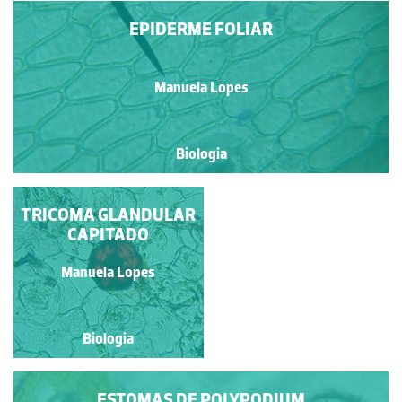
EPIDERME FOLIAR
Manuela Lopes
Biologia
TRICOMA GLANDULAR
TRICOMAS EM
EPIDERME FOLIAR
CAPITADO
Manuela Lopes
Manuela Lopes
Biologia
Biologia
ESTOMAS DE POLYPODIUM