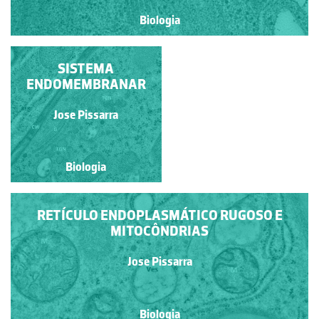
Biologia
CLOROPLASTO DE
SISTEMA
CÉLULA VEGETAL
ENDOMEMBRANAR
Jose Pissarra
Jose Pissarra
Biologia
Biologia
RETÍCULO ENDOPLASMÁTICO RUGOSO E
MITOCÔNDRIAS
Jose Pissarra
Biologia