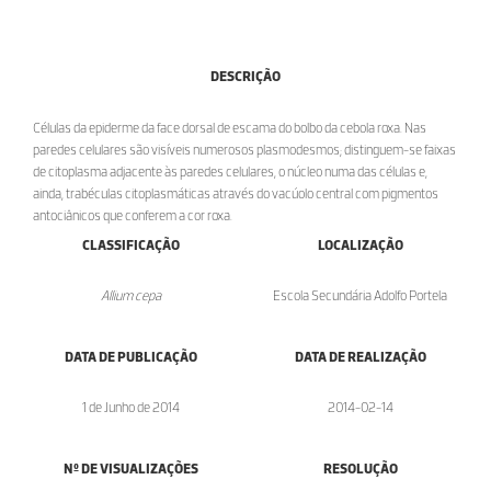
DESCRIÇÃO
Células da epiderme da face dorsal de escama do bolbo da cebola roxa. Nas
paredes celulares são visíveis numerosos plasmodesmos; distinguem-se faixas
de citoplasma adjacente às paredes celulares, o núcleo numa das células e,
ainda, trabéculas citoplasmáticas através do vacúolo central com pigmentos
antociânicos que conferem a cor roxa.
CLASSIFICAÇÃO
LOCALIZAÇÃO
Allium cepa
Escola Secundária Adolfo Portela
DATA DE PUBLICAÇÃO
DATA DE REALIZAÇÃO
1 de Junho de 2014
2014-02-14
Nº DE VISUALIZAÇÕES
RESOLUÇÃO