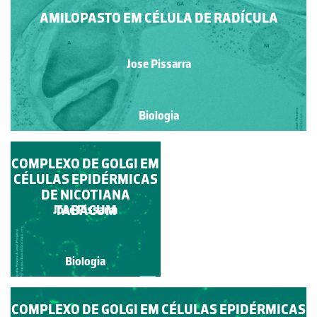
AMILOPASTO EM CÉLULA DE RADÍCULA
Jose Pissarra
Biologia
COMPLEXO DE GOLGI EM
CITOPLASMA DE
CÉLULAS EPIDÉRMICAS
CÉLULAS
EPIDÉRMICAS DE
DE NICOTIANA
ARABIDOPSIS
TABACUM
Jose Pissarra
Jose Pissarra
THALIANA
Biologia
Biologia
COMPLEXO DE GOLGI EM CÉLULAS EPIDÉRMICAS