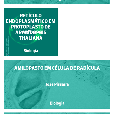
COMPLEXO DE GOLGI
RETÍCULO
E REDE TRANS-GOLGI
ENDOPLASMÁTICO EM
PROTOPLASTO DE
ARABIDOPSIS
Jose Pissarra
Jose Pissarra
THALIANA
Biologia
Biologia
AMILOPASTO EM CÉLULA DE RADÍCULA
Jose Pissarra
Biologia