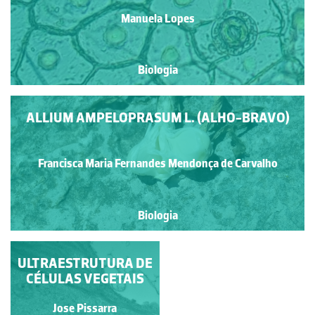
Manuela Lopes
Biologia
ALLIUM AMPELOPRASUM L. (ALHO-BRAVO)
Francisca Maria Fernandes Mendonça de Carvalho
Biologia
ULTRAESTRUTURA DE
CÉLULAS VEGETAIS
CÉLULAS VEGETAIS
VISTAS AO
MICROSCÓPIO
ELECTRÓNICO
Jose Pissarra
Jose Pissarra