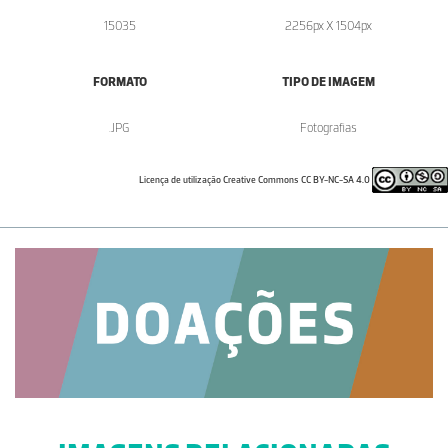
15035
2256px X 1504px
FORMATO
TIPO DE IMAGEM
.JPG
Fotografias
Licença de utilização Creative Commons CC BY-NC-SA 4.0