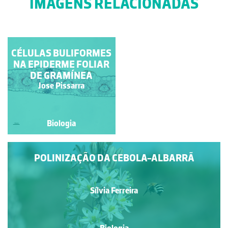
IMAGENS RELACIONADAS
MITOSE EM CÉLULAS
CÉLULAS BULIFORMES
DO ÁPICE DA RAIZ DA
NA EPIDERME FOLIAR
DE GRAMÍNEA
CEBOLA
Ana Bela Saraiva
Jose Pissarra
Biologia
Biologia
POLINIZAÇÃO DA CEBOLA-ALBARRÃ
Sílvia Ferreira