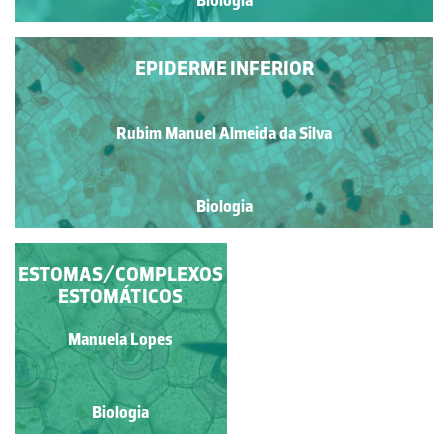
Biologia
EPIDERME INFERIOR
Rubim Manuel Almeida da Silva
Biologia
ESTOMAS/COMPLEXOS
EPIDERME FOLIAR
ESTOMÁTICOS
MÚLTIPLA
Jose Pissarra
Manuela Lopes
Biologia
Biologia