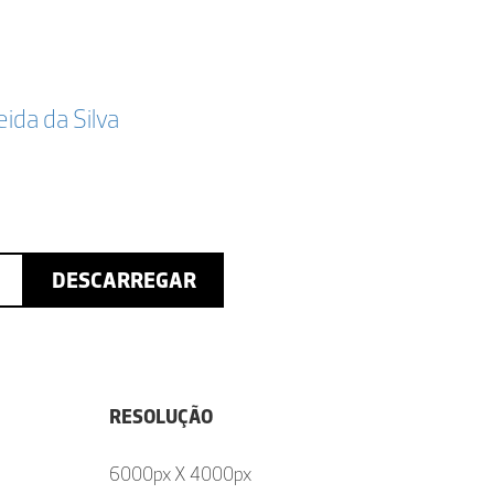
da da Silva
DESCARREGAR
RESOLUÇÃO
6000px X 4000px