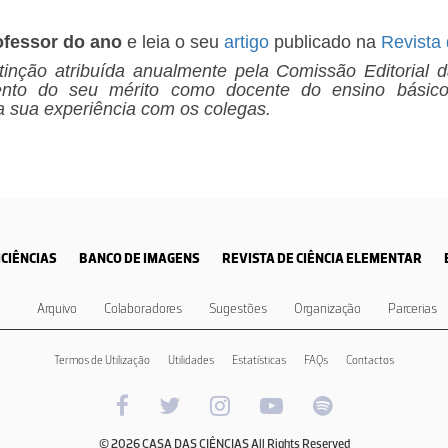
ofessor do ano
e leia o seu
artigo
publicado na
Revista
stinção atribuída anualmente pela Comissão Editorial
ento do seu mérito como docente do ensino básic
 a sua experiência com os colegas.
CIÊNCIAS
BANCO DE IMAGENS
REVISTA DE CIÊNCIA ELEMENTAR
Arquivo
Colaboradores
Sugestões
Organização
Parcerias
Termos de Utilização
Utilidades
Estatísticas
FAQs
Contactos
© 2026 CASA DAS CIÊNCIAS All Rights Reserved