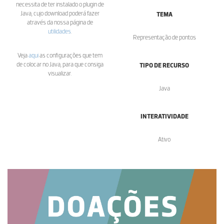
necessita de ter instalado o plugin de
Java, cujo download poderá fazer
TEMA
através da nossa página de
utilidades
.
Representação de pontos
Veja
aqui
as configurações que tem
de colocar no Java, para que consiga
TIPO DE RECURSO
visualizar.
Java
INTERATIVIDADE
Ativo