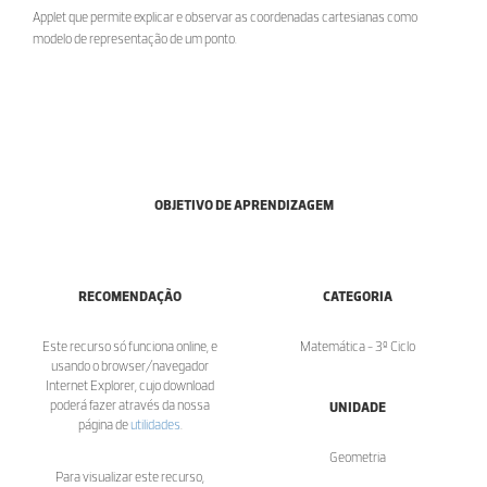
Applet que permite explicar e observar as coordenadas cartesianas como
modelo de representação de um ponto.
OBJETIVO DE APRENDIZAGEM
RECOMENDAÇÃO
CATEGORIA
Este recurso só funciona online, e
Matemática - 3º Ciclo
usando o browser/navegador
Internet Explorer, cujo download
poderá fazer através da nossa
UNIDADE
página de
utilidades
.
Geometria
Para visualizar este recurso,