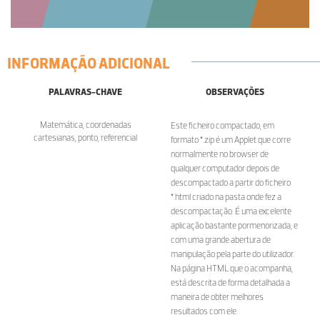
INFORMAÇÃO ADICIONAL
PALAVRAS-CHAVE
OBSERVAÇÕES
Matemática, coordenadas
Este ficheiro compactado, em
cartesianas, ponto, referencial
formato *.zip é um Applet que corre
normalmente no browser de
qualquer computador depois de
descompactado a partir do ficheiro
*.html criado na pasta onde fez a
descompactação. É uma excelente
aplicação bastante pormenorizada, e
com uma grande abertura de
manipulação pela parte do utilizador.
Na página HTML que o acompanha,
está descrita de forma detalhada a
maneira de obter melhores
resultados com ele.