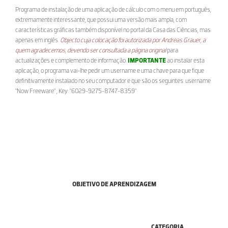
Programa de instalação de uma aplicação de cálculo com o menu em português,
extremamente interessante, que possui uma versão mais ampla, com
características gráficas também disponível no portal da Casa das Ciências, mas
apenas em inglês.
Objecto cuja colocação foi autorizada por Andreas Grauer, a
quem agradecemos, devendo ser consultada a página original
para
actualizações e complemento de informação.
IMPORTANTE
ao instalar esta
aplicação, o programa vai-lhe pedir um username e uma chave para que fique
definitivamente instalado no seu computador e que são os seguintes: username
"Now Freeware" , Key: "6029-9275-8747-8359"
OBJETIVO DE APRENDIZAGEM
CATEGORIA