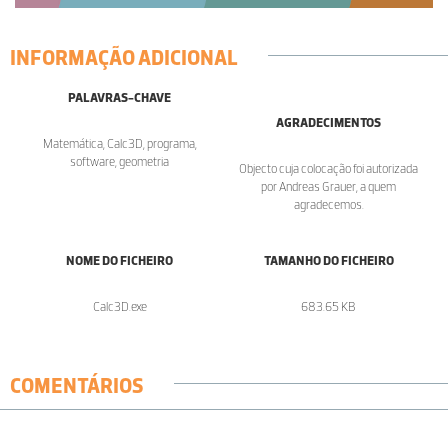
INFORMAÇÃO ADICIONAL
PALAVRAS-CHAVE
AGRADECIMENTOS
Matemática, Calc3D, programa,
software, geometria
Objecto cuja colocação foi autorizada
por Andreas Grauer, a quem
agradecemos.
NOME DO FICHEIRO
TAMANHO DO FICHEIRO
Calc3D.exe
683.65 KB
COMENTÁRIOS