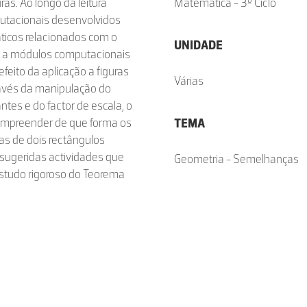
as. Ao longo da leitura
Matemática - 3º Ciclo
putacionais desenvolvidos
áticos relacionados com o
UNIDADE
o a módulos computacionais
efeito da aplicação a figuras
Várias
ravés da manipulação do
es e do factor de escala, o
ompreender de que forma os
TEMA
as de dois rectângulos
 sugeridas actividades que
Geometria - Semelhanças
estudo rigoroso do Teorema