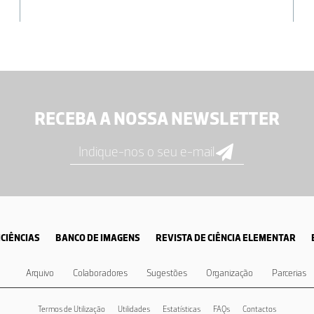
RECEBA A NOSSA NEWSLETTER
CIÊNCIAS
BANCO DE IMAGENS
REVISTA DE CIÊNCIA ELEMENTAR
Arquivo
Colaboradores
Sugestões
Organização
Parcerias
Termos de Utilização
Utilidades
Estatísticas
FAQs
Contactos