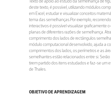
Texto de apoio ao estudo da semelhança de figur
deste texto, é possível, utilizando módulos com
em Excel, estudar e visualizar conceitos matem
tema das semelhanças.Por exemplo, recorrend
interactivos é possível visualizar graficamente o 
planas de diferentes razões de semelhança. At
comprimento dos lados de rectângulos semelhant
módulo computacional desenvolvido, ajuda a c
comprimentos dos lados, os perímetros e as áre
semelhantes estão relacionados entre si. Serão
tirem partido dos itens estudados e faz-se um 
de Thales.
OBJETIVO DE APRENDIZAGEM