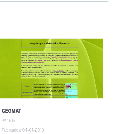
GEOMAT
SEMEL
3º Ciclo
3º Ciclo
Publicado a 04-01-2013
Publicad