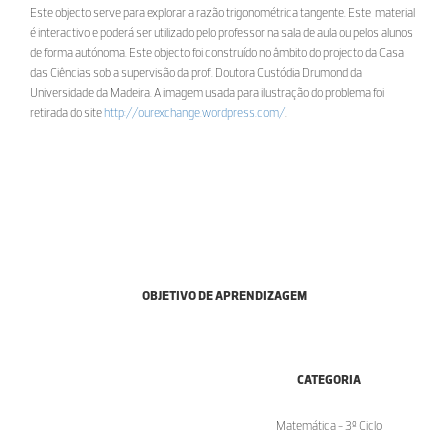
Este objecto serve para explorar a razão trigonométrica tangente. Este material
é interactivo e poderá ser utilizado pelo professor na sala de aula ou pelos alunos
de forma autónoma. Este objecto foi construído no âmbito do projecto da Casa
das Ciências sob a supervisão da prof. Doutora Custódia Drumond da
Universidade da Madeira. A imagem usada para ilustração do problema foi
retirada do site
http://ourexchange.wordpress.com/
.
OBJETIVO DE APRENDIZAGEM
CATEGORIA
Matemática - 3º Ciclo