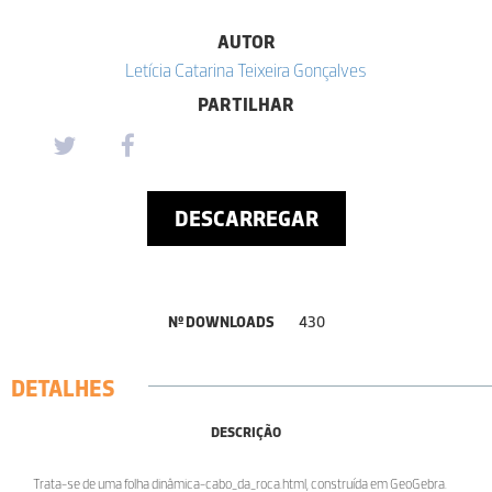
AUTOR
Letícia Catarina Teixeira Gonçalves
PARTILHAR
DESCARREGAR
Nº DOWNLOADS
430
DETALHES
DESCRIÇÃO
Trata-se de uma folha dinâmica-cabo_da_roca.html, construída em GeoGebra.