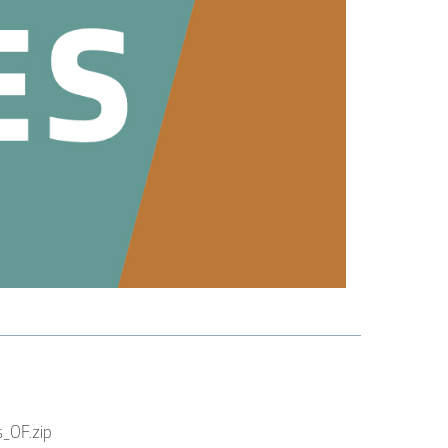
s_OF.zip