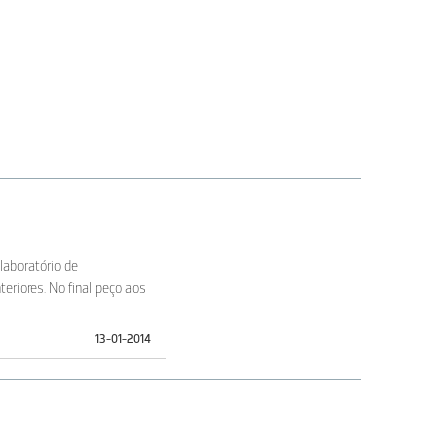
laboratório de
riores. No final peço aos
13-01-2014