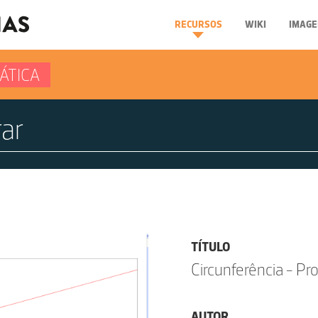
RECURSOS
WIKI
IMAGE
ÁTICA
TÍTULO
Circunferência - Pr
AUTOR