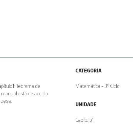
CATEGORIA
pítulo1: Teorema de
Matemática - 3º Ciclo
O manual está de acordo
guesa.
UNIDADE
Capítulo1