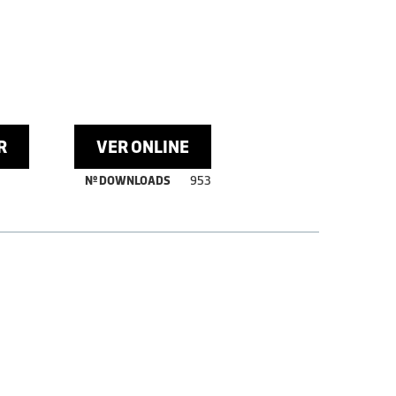
R
VER ONLINE
Nº DOWNLOADS
953