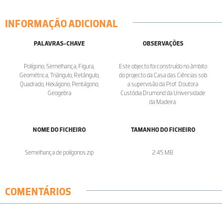
INFORMAÇÃO ADICIONAL
PALAVRAS-CHAVE
OBSERVAÇÕES
Polígono, Semelhança, Figura,
Este objecto foi construído no âmbito
Geométrica, Triângulo, Retângulo,
do projecto da Casa das Ciências sob
Quadrado, Hexágono, Pentágono,
a supervisão da Prof. Doutora
Geogebra
Custódia Drumond da Universidade
da Madeira.
NOME DO FICHEIRO
TAMANHO DO FICHEIRO
Semelhança de polígonos.zip
2.45 MB
COMENTÁRIOS