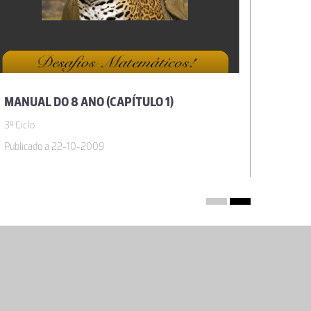
MANUAL DO 8 ANO (CAPÍTULO 1)
3º Ciclo
3º Ciclo
Publicado a 22-10-2009
Publica