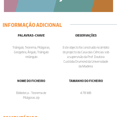
INFORMAÇÃO ADICIONAL
PALAVRAS-CHAVE
OBSERVAÇÕES
Triângulo, Teorema, Pitágoras,
Este objecto foi construído no âmbito
Geogebra, Ângulo, Triângulo
do projecto da Casa das Ciências sob
retângulo
a supervisão da Prof. Doutora
Custódia Drumond da Universidade
da Madeira.
NOME DO FICHEIRO
TAMANHO DO FICHEIRO
Biblioteca - Teorema de
4.78 MB
Pitágoras.zip