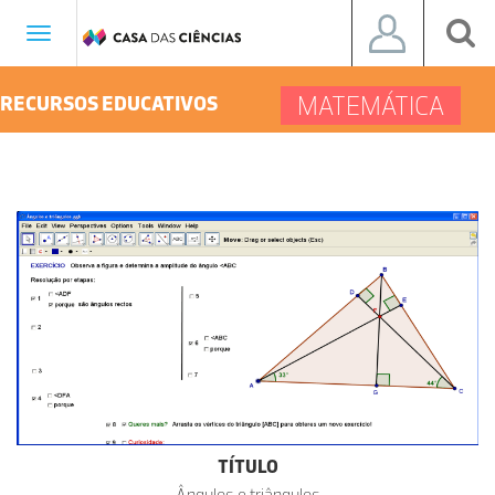
Toggle
navigation
MATEMÁTICA
RECURSOS EDUCATIVOS
TÍTULO
Ângulos e triângulos