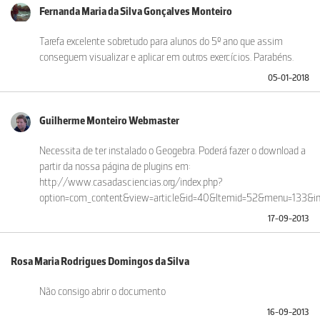
Fernanda Maria da Silva Gonçalves Monteiro
Tarefa excelente sobretudo para alunos do 5º ano que assim
conseguem visualizar e aplicar em outros exercícios. Parabéns.
05-01-2018
Guilherme Monteiro Webmaster
Necessita de ter instalado o Geogebra. Poderá fazer o download a
partir da nossa página de plugins em:
http://www.casadasciencias.org/index.php?
option=com_content&view=article&id=40&Itemid=52&menu=133&in
17-09-2013
Rosa Maria Rodrigues Domingos da Silva
Não consigo abrir o documento
16-09-2013