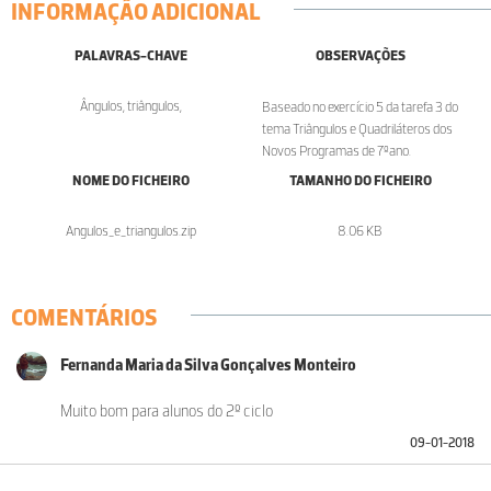
INFORMAÇÃO ADICIONAL
PALAVRAS-CHAVE
OBSERVAÇÕES
Ângulos, triângulos,
Baseado no exercício 5 da tarefa 3 do
tema Triângulos e Quadriláteros dos
Novos Programas de 7ºano.
NOME DO FICHEIRO
TAMANHO DO FICHEIRO
Angulos_e_triangulos.zip
8.06 KB
COMENTÁRIOS
Fernanda Maria da Silva Gonçalves Monteiro
Muito bom para alunos do 2º ciclo
09-01-2018