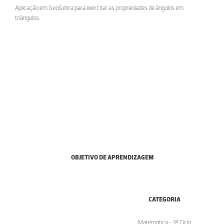
Aplicação em GeoGebra para exercitar as propriedades de ângulos em
triângulos.
OBJETIVO DE APRENDIZAGEM
CATEGORIA
Matemática - 3º Ciclo