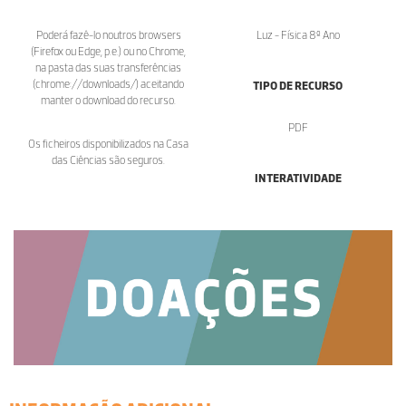
Poderá fazê-lo noutros browsers
Luz - Física 8º Ano
(Firefox ou Edge, p.e.) ou no Chrome,
na pasta das suas transferências
(chrome://downloads/) aceitando
TIPO DE RECURSO
manter o download do recurso.
PDF
Os ficheiros disponibilizados na Casa
das Ciências são seguros.
INTERATIVIDADE