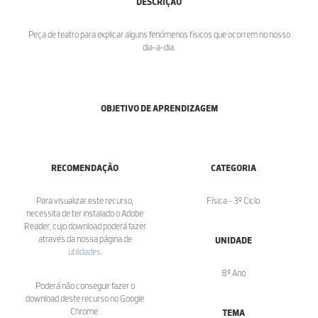
DESCRIÇÃO
Peça de teatro para explicar alguns fenómenos físicos que ocorrem no nosso
dia-a-dia.
OBJETIVO DE APRENDIZAGEM
RECOMENDAÇÃO
CATEGORIA
Para visualizar este recurso,
Física - 3º Ciclo
necessita de ter instalado o Adobe
Reader, cujo download poderá fazer
através da nossa página de
UNIDADE
utilidades
.
8º Ano
Poderá não conseguir fazer o
download deste recurso no Google
Chrome.
TEMA