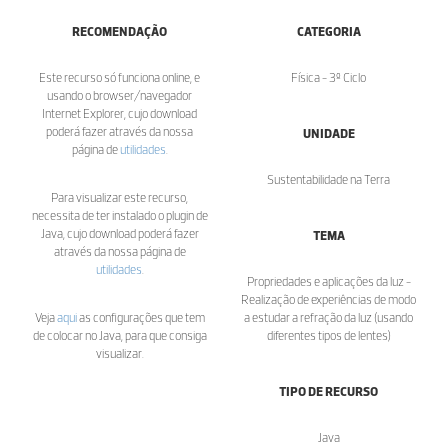
RECOMENDAÇÃO
CATEGORIA
Este recurso só funciona online, e
Física - 3º Ciclo
usando o browser/navegador
Internet Explorer, cujo download
poderá fazer através da nossa
UNIDADE
página de
utilidades
.
Sustentabilidade na Terra
Para visualizar este recurso,
necessita de ter instalado o plugin de
Java, cujo download poderá fazer
TEMA
através da nossa página de
utilidades
.
Propriedades e aplicações da luz -
Realização de experiências de modo
Veja
aqui
as configurações que tem
a estudar a refração da luz (usando
de colocar no Java, para que consiga
diferentes tipos de lentes)
visualizar.
TIPO DE RECURSO
Java