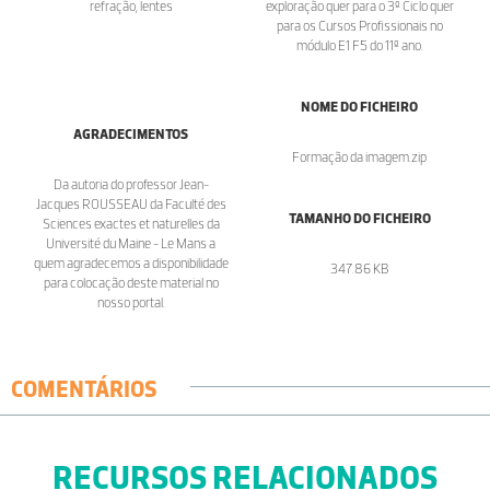
refração, lentes
exploração quer para o 3º Ciclo quer
para os Cursos Profissionais no
módulo E1 F5 do 11º ano.
NOME DO FICHEIRO
AGRADECIMENTOS
Formação da imagem.zip
Da autoria do professor Jean-
Jacques ROUSSEAU da Faculté des
TAMANHO DO FICHEIRO
Sciences exactes et naturelles da
Université du Maine - Le Mans a
quem agradecemos a disponibilidade
347.86 KB
para colocação deste material no
nosso portal.
COMENTÁRIOS
RECURSOS RELACIONADOS