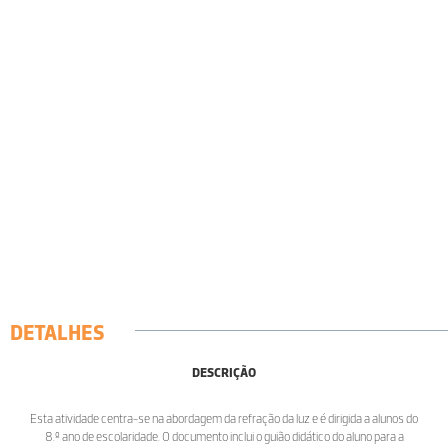
DETALHES
DESCRIÇÃO
Esta atividade centra-se na abordagem da refração da luz e é dirigida a alunos do
8.º ano de escolaridade. O documento inclui o guião didático do aluno para a