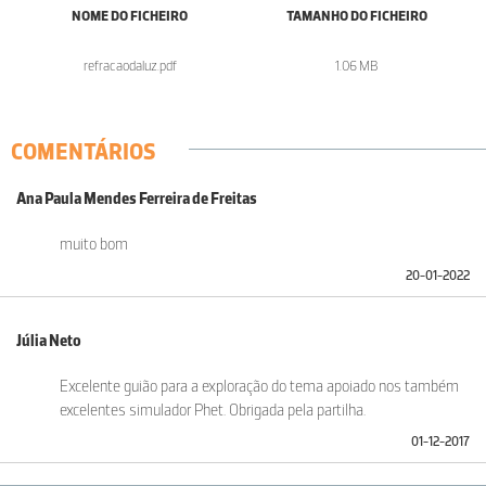
NOME DO FICHEIRO
TAMANHO DO FICHEIRO
refracaodaluz.pdf
1.06 MB
COMENTÁRIOS
Ana Paula Mendes Ferreira de Freitas
muito bom
20-01-2022
Júlia Neto
Excelente guião para a exploração do tema apoiado nos também
excelentes simulador Phet. Obrigada pela partilha.
01-12-2017