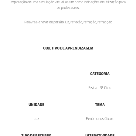
exploração de uma simulação virtual, assim como indicações de utilização para
os professores.
Palavras-chave: dispersão, luz, reflexão, refração, refracção
OBJETIVO DE APRENDIZAGEM
CATEGORIA
Física - 3º Ciclo
UNIDADE
TEMA
Luz
Fenómenos óticos
TIPO DE RECURSO
INTERATIVIDADE