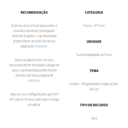
RECOMENDAÇÃO
CATEGORIA
Este recurso só funciona online, e
Física - 3º Ciclo
usando o browser/navegador
Internet Explorer, cujo download
poderá fazer através da nossa
UNIDADE
página de
utilidades
.
Sustentabilidade na Terra
Para visualizar este recurso,
necessita de ter instalado o plugin de
Java, cujo download poderá fazer
TEMA
através da nossa página de
utilidades
.
Lentes - Propriedades e Aplicações
da Luz
Veja
aqui
as configurações que tem
de colocar no Java, para que consiga
visualizar.
TIPO DE RECURSO
Java