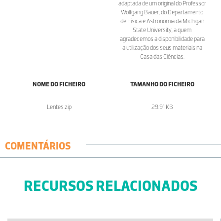
adaptada de um original do Professor
Wolfgang Bauer, do Departamento
de Física e Astronomia da Michigan
State University, a quem
agradecemos a disponibilidade para
a utilização dos seus materiais na
Casa das Ciências.
NOME DO FICHEIRO
TAMANHO DO FICHEIRO
Lentes.zip
29.91 KB
COMENTÁRIOS
RECURSOS RELACIONADOS