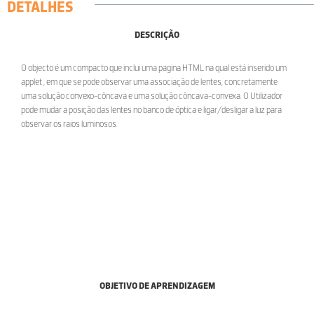
DETALHES
DESCRIÇÃO
O objecto é um compacto que inclui uma pagina HTML na qual está inserido um
applet , em que se pode observar uma associação de lentes, concretamente
uma solução convexo-côncava e uma solução côncava-convexa. O Utilizador
pode mudar a posição das lentes no banco de óptica e ligar/desligar a luz para
observar os raios luminosos.
OBJETIVO DE APRENDIZAGEM