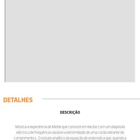
DETALHES
DESCRIÇÃO
Mostra a experiência de Melde que consiste em excitar com um diapasão
eléctrico de frequência variável a extremidade de uma corda vibrante de
comprimento L. O estudo analítico da equação de onda indica que, quando a