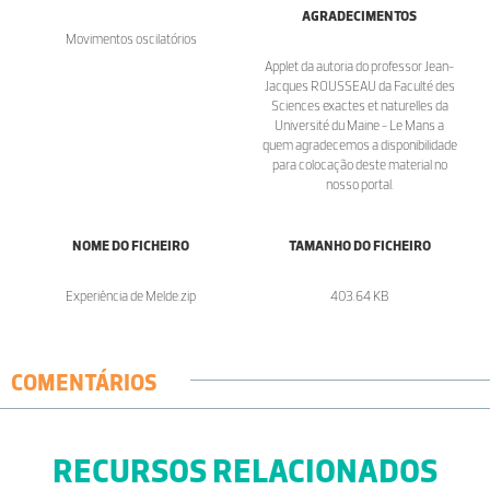
AGRADECIMENTOS
Movimentos oscilatórios
Applet da autoria do professor Jean-
Jacques ROUSSEAU da Faculté des
Sciences exactes et naturelles da
Université du Maine - Le Mans a
quem agradecemos a disponibilidade
para colocação deste material no
nosso portal.
NOME DO FICHEIRO
TAMANHO DO FICHEIRO
Experiência de Melde.zip
403.64 KB
COMENTÁRIOS
RECURSOS RELACIONADOS