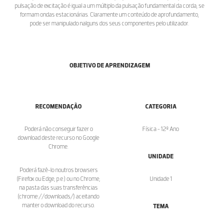
pulsação de excitação é igual a um múltiplo da pulsação fundamental da corda, se
formam ondas estacionárias. Claramente um conteúdo de aprofundamento,
pode ser manipulado nalguns dos seus componentes pelo utilizador.
OBJETIVO DE APRENDIZAGEM
RECOMENDAÇÃO
CATEGORIA
Poderá não conseguir fazer o
Física - 12º Ano
download deste recurso no Google
Chrome.
UNIDADE
Poderá fazê-lo noutros browsers
(Firefox ou Edge, p.e.) ou no Chrome,
Unidade 1
na pasta das suas transferências
(chrome://downloads/) aceitando
manter o download do recurso.
TEMA