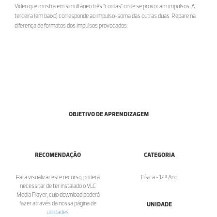
Vídeo que mostra em simultâneo três “cordas” onde se provocam impulsos. A
terceira (em baixo) corresponde ao impulso-soma das outras duas. Repare na
diferença de formatos dos impulsos provocados.
OBJETIVO DE APRENDIZAGEM
RECOMENDAÇÃO
CATEGORIA
Para visualizar este recurso, poderá
Física - 12º Ano
necessitar de ter instalado o VLC
Media Player, cujo download poderá
fazer através da nossa página de
UNIDADE
utilidades
.