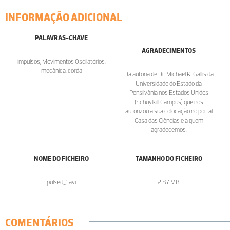
INFORMAÇÃO ADICIONAL
PALAVRAS-CHAVE
AGRADECIMENTOS
impulsos, Movimentos Oscilatórios,
mecânica, corda
Da autoria de Dr. Michael R. Gallis da
Universidade do Estado da
Pensilvânia nos Estados Unidos
(Schuylkill Campus) que nos
autorizou a sua colocação no portal
Casa das Ciências e a quem
agradecemos.
NOME DO FICHEIRO
TAMANHO DO FICHEIRO
pulsed_1.avi
2.87 MB
COMENTÁRIOS