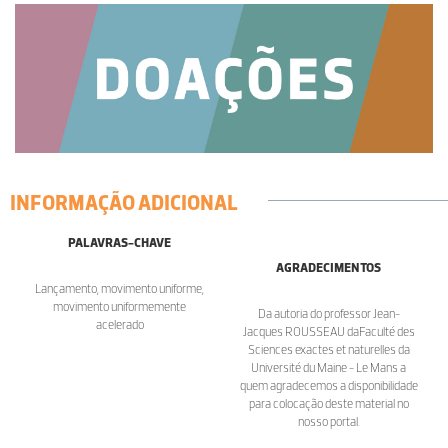
INFORMAÇÃO ADICIONAL
PALAVRAS-CHAVE
AGRADECIMENTOS
Lançamento, movimento uniforme,
movimento uniformemente
Da autoria do professor Jean-
acelerado
Jacques ROUSSEAU daFaculté des
Sciences exactes et naturelles da
Université du Maine - Le Mans a
quem agradecemos a disponibilidade
para colocação deste material no
nosso portal.