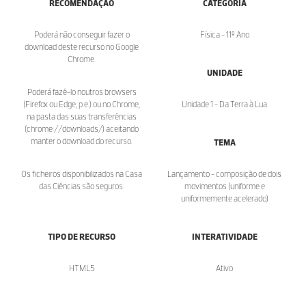
RECOMENDAÇÃO
CATEGORIA
Poderá não conseguir fazer o
Física - 11º Ano
download deste recurso no Google
Chrome.
UNIDADE
Poderá fazê-lo noutros browsers
(Firefox ou Edge, p.e.) ou no Chrome,
Unidade 1 - Da Terra à Lua
na pasta das suas transferências
(chrome://downloads/) aceitando
manter o download do recurso.
TEMA
Os ficheiros disponibilizados na Casa
Lançamento - composição de dois
das Ciências são seguros.
movimentos (uniforme e
uniformemente acelerado)
TIPO DE RECURSO
INTERATIVIDADE
HTML5
Ativo