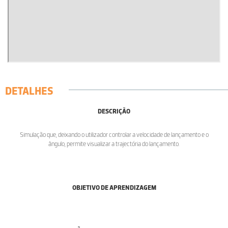
DETALHES
DESCRIÇÃO
Simulação que, deixando o utilizador controlar a velocidade de lançamento e o
ângulo, permite visualizar a trajectória do lançamento.
OBJETIVO DE APRENDIZAGEM