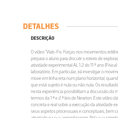
DETALHES
DESCRIÇÃO
O vídeo "Vlab-Fis: Forças nos movimentos retilí
prepara o aluno para discutir o roteiro de explora
atividade experimental AL 1.2 do 11.º ano (Física) 
laboratório. Em particular, irá investigar o mov
move em linha reta num plano horizontal, quando
que está sujeito é nula ou não nula. Os resultad
nesta experiência possibilitam a discussão do
termos da 1.ª e 2.ª leis de Newton. Este vídeo 
concreta e real sobre a execução da atividade ex
seus aspetos processuais e conceptuais, bem
atividade na sua aprendizagem. Pela sua simplic