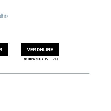
alho
R
VER ONLINE
Nº DOWNLOADS
260