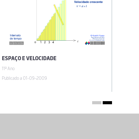
ESPAÇO E VELOCIDADE
QUEDA
11º Ano
11º Ano
Publicado a 01-09-2009
Publicad