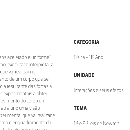
CATEGORIA
neos acelerado e uniforme"
Física - 11º Ano
ção, executar e interpretar a
que vai realizar no
UNIDADE
imento de um corpo que se
 a resultante das forças a
Interações e seus efeitos
os experimentais a obter
 movimento do corpo em
dá ao aluno uma visão
TEMA
perimental que vai realizar e
 como o enquadramento da
1.ª e 2.ª leis de Newton
idade, ele permite que o