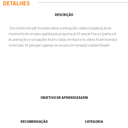
DETALHES
DESCRIÇÃO
Documento em pdf, incluindo vídeos e animações, relativo à exploração do
movimento de um pára-quedista do programa do 11º ano de Física e Química A.
As animações e simulações foram criadas em flash e os vídeos foram inseridos
no formato. flv pelo que é apenas necessário ter instalado o Adobe Reader.
OBJETIVO DE APRENDIZAGEM
RECOMENDAÇÃO
CATEGORIA