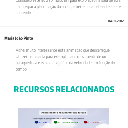
Considero este recurso muito útil para exploração na sala de aula.
Irá integrar a planificação da aula que irei lecionar referente a este
conteúdo.
04-11-2012
Maria João Pinto
Achei muito interessante esta animação que descarreguei.
Utilizei-na na aula para exemplificar o movimento de um
paraquedista e explorar o gráfico da velocidade em função do
tempo.
30-10-2012
RECURSOS RELACIONADOS
Ana Cardoso
Não consegui abrir o material pois o meu computador é um Mac e
o sistema operativo é diferente do window. Não consigo abrir
ficheiros executáveis (.exe) pois no mac esses ficheiros têm
extensão (.dmg). Sugestão: De futuro, se possível, disponibilizar