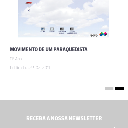
também uma versão para mac.
15-10-2012
Guilherme Monteiro Webmaster
Creio que terá querido comentar o material "Movimento de um
paraquedista" e não este.
MOVIMENTO DE UM PARAQUEDISTA
15-10-2012
11º Ano
Publicado a 22-02-2011
RECEBA A NOSSA NEWSLETTER