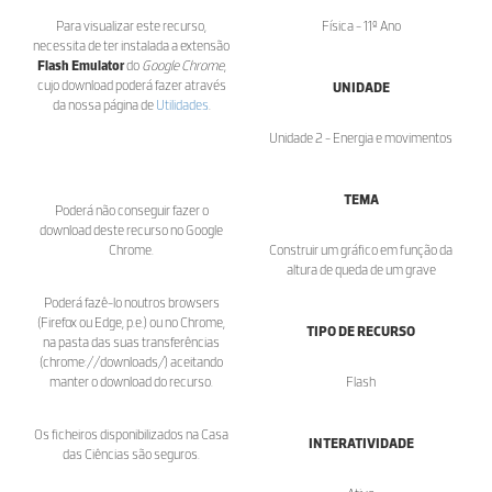
Para visualizar este recurso,
Física - 11º Ano
necessita de ter instalada a extensão
Flash Emulator
do
Google Chrome
,
cujo download poderá fazer através
UNIDADE
da nossa página de
Utilidades
.
Unidade 2 - Energia e movimentos
TEMA
Poderá não conseguir fazer o
download deste recurso no Google
Chrome.
Construir um gráfico em função da
altura de queda de um grave
Poderá fazê-lo noutros browsers
(Firefox ou Edge, p.e.) ou no Chrome,
TIPO DE RECURSO
na pasta das suas transferências
(chrome://downloads/) aceitando
manter o download do recurso.
Flash
Os ficheiros disponibilizados na Casa
INTERATIVIDADE
das Ciências são seguros.