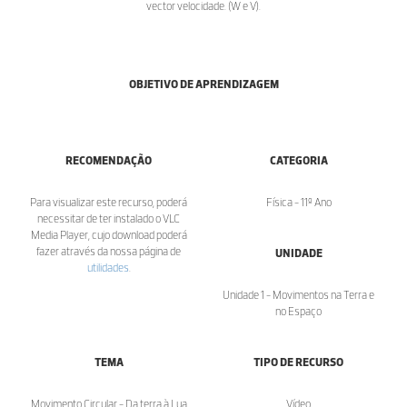
vector velocidade. (W e V).
OBJETIVO DE APRENDIZAGEM
RECOMENDAÇÃO
CATEGORIA
Para visualizar este recurso, poderá
Física - 11º Ano
necessitar de ter instalado o VLC
Media Player, cujo download poderá
fazer através da nossa página de
UNIDADE
utilidades
.
Unidade 1 - Movimentos na Terra e
no Espaço
TEMA
TIPO DE RECURSO
Movimento Circular - Da terra à Lua
Vídeo