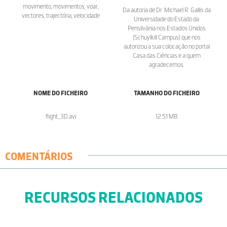
movimento, movimentos, voar,
Da autoria de Dr. Michael R. Gallis da
vectores, trajectória, velocidade
Universidade do Estado da
Pensilvânia nos Estados Unidos
(Schuylkill Campus) que nos
autorizou a sua colocação no portal
Casa das Ciências e a quem
agradecemos.
NOME DO FICHEIRO
TAMANHO DO FICHEIRO
flight_3D.avi
12.51 MB
COMENTÁRIOS
RECURSOS RELACIONADOS