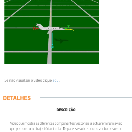
Se não visualizar o vídeo clique
aqui
.
DETALHES
DESCRIÇÃO
Vídeo que mostra as diferentes componentes vectoriais a actuarem num avião
que percorre uma trajectória circular. Repare-se sobretudo no vector peso e no