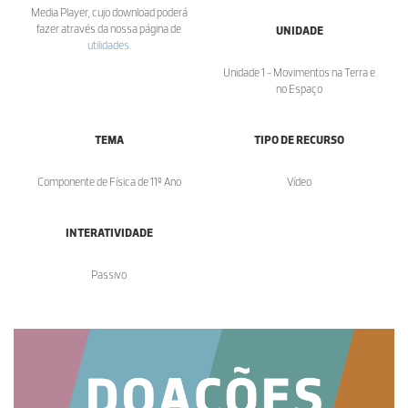
Media Player, cujo download poderá
fazer através da nossa página de
UNIDADE
utilidades
.
Unidade 1 - Movimentos na Terra e
no Espaço
TEMA
TIPO DE RECURSO
Componente de Física de 11º Ano
Vídeo
INTERATIVIDADE
Passivo