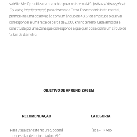
satélite MetOp s utiliza na sua órbita polar o sistema IASI (
Infrared Atmospheric
Sounding Interferometer
) para observar a Terra. Esse modelo instrumental,
permite-lhe uma observação com um ângulo de 48.5°de amplitude o que vai
corresponder a uma faixa de cerca de 2,000 km no terreno. Cada amostra é
constituída por uma zona que corresponde a qualquer coisa como um círculo de
12 km de diâmetro.
OBJETIVO DE APRENDIZAGEM
RECOMENDAÇÃO
CATEGORIA
Para visualizar este recurso, poderá
Física - 11º Ano
necessitar de ter instalado o VLC