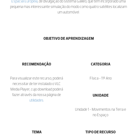
Espacial Europeia
, de divulgação do sistema Galileo, que tem incorporado uma
pequena mas interessante simulação do modo como quatro satélites localizam
um automóvel.
OBJETIVO DE APRENDIZAGEM
RECOMENDAÇÃO
CATEGORIA
Para visualizar este recurso, poderá
Física - 11º Ano
necessitar de ter instalado o VLC
Media Player, cujo download poderá
fazer através da nossa página de
UNIDADE
utilidades
.
Unidade 1 - Movimentos na Terra e
no Espaço
TEMA
TIPO DE RECURSO