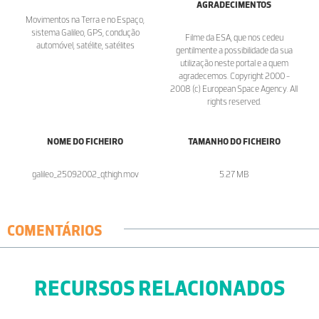
AGRADECIMENTOS
Movimentos na Terra e no Espaço,
sistema Galileo, GPS, condução
Filme da ESA, que nos cedeu
automóvel, satélite, satélites
gentilmente a possibilidade da sua
utilização neste portal e a quem
agradecemos. Copyright 2000 -
2008 (c) European Space Agency. All
rights reserved.
NOME DO FICHEIRO
TAMANHO DO FICHEIRO
galileo_25092002_qthigh.mov
5.27 MB
COMENTÁRIOS
RECURSOS RELACIONADOS