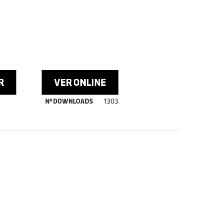
R
VER ONLINE
Nº DOWNLOADS
1303