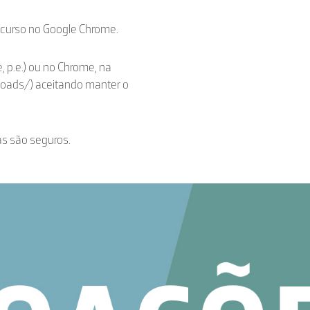
ecurso no Google Chrome.
, p.e.) ou no Chrome, na
loads/) aceitando manter o
as são seguros.