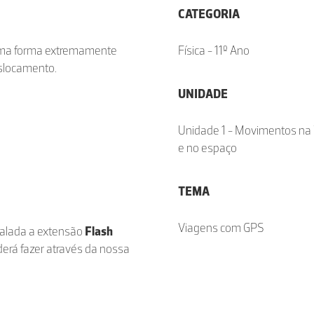
CATEGORIA
uma forma extremamente
Física - 11º Ano
eslocamento.
UNIDADE
Unidade 1 - Movimentos na 
e no espaço
TEMA
Viagens com GPS
stalada a extensão
Flash
derá fazer através da nossa