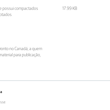
ue possui compactados
17.99 KB
aptados.
oronto no Canadá, a quem
aterial para publicação,
sa
sse.