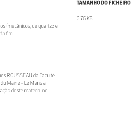
TAMANHO DO FICHEIRO
6.76 KB
ios (mecânicos, de quartzo e
da fim.
cques ROUSSEAU da Faculté
é du Maine - Le Mans a
ação deste material no