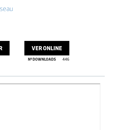
sseau
R
VER ONLINE
Nº DOWNLOADS
446