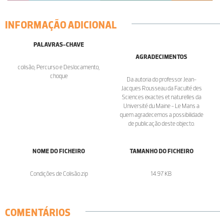
INFORMAÇÃO ADICIONAL
PALAVRAS-CHAVE
AGRADECIMENTOS
colisão, Percurso e Deslocamento,
choque
Da autoria do professor Jean-
Jacques Rousseau da Faculté des
Sciences exactes et naturelles da
Université du Maine - Le Mans a
quem agradecemos a possibilidade
de publicação deste objecto.
NOME DO FICHEIRO
TAMANHO DO FICHEIRO
Condições de Colisão.zip
14.97 KB
COMENTÁRIOS