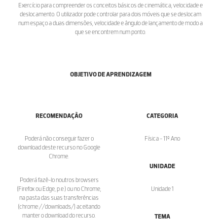
Exercício para compreender os conceitos básicos de cinemática, velocidade e
deslocamento. O utilizador pode controlar para dois móveis que se deslocam
num espaço a duas dimensões, velocidade e ângulo de lançamento de modo a
que se encontrem num ponto.
OBJETIVO DE APRENDIZAGEM
RECOMENDAÇÃO
CATEGORIA
Poderá não conseguir fazer o
Física - 11º Ano
download deste recurso no Google
Chrome.
UNIDADE
Poderá fazê-lo noutros browsers
(Firefox ou Edge, p.e.) ou no Chrome,
Unidade 1
na pasta das suas transferências
(chrome://downloads/) aceitando
manter o download do recurso.
TEMA