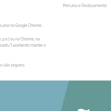
Percurso e Deslocamento
ecurso no Google Chrome.
, p.e.) ou no Chrome, na
loads/) aceitando manter o
as são seguros.