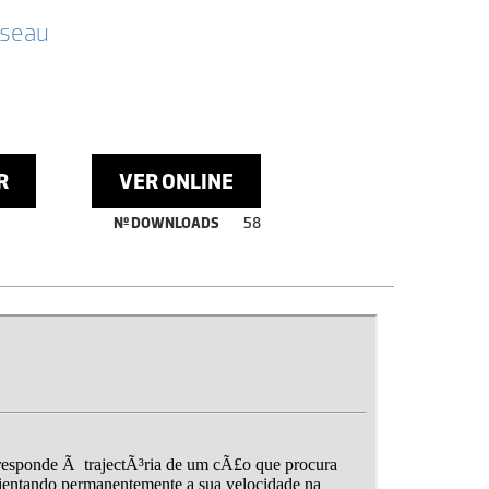
sseau
R
VER ONLINE
Nº DOWNLOADS
58