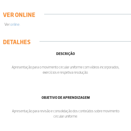
VER ONLINE
Ver
online
.
DETALHES
DESCRIÇÃO
Apresentação para o movimento circular uniforme com vídeos incorporados,
exercícios e respetiva resolução.
OBJETIVO DE APRENDIZAGEM
Apresentação para revisão e consolidação dos conteúdos sobre movimento
circular uniforme.