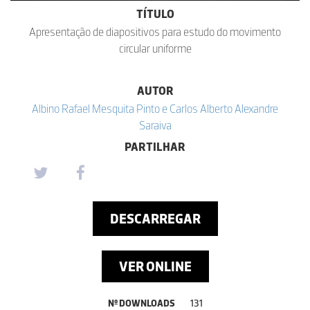
TÍTULO
Apresentação de diapositivos para estudo do movimento
circular uniforme
AUTOR
Albino Rafael Mesquita Pinto e Carlos Alberto Alexandre
Saraiva
PARTILHAR
DESCARREGAR
VER ONLINE
Nº DOWNLOADS
131