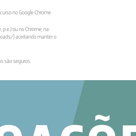
ecurso no Google Chrome.
, p.e.) ou no Chrome, na
loads/) aceitando manter o
as são seguros.