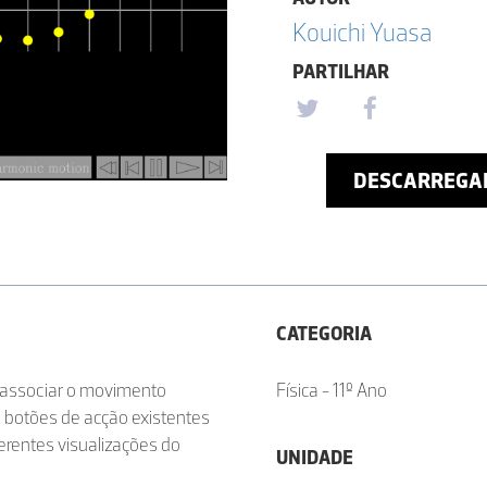
Kouichi Yuasa
PARTILHAR
DESCARREGA
CATEGORIA
 associar o movimento
Física - 11º Ano
 botões de acção existentes
iferentes visualizações do
UNIDADE