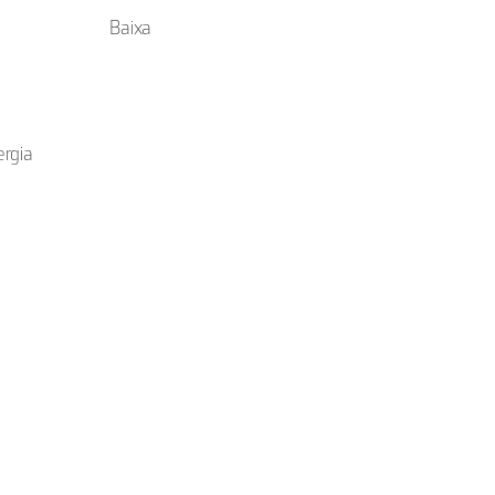
Baixa
ergia
o