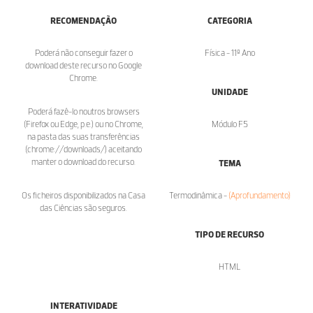
RECOMENDAÇÃO
CATEGORIA
Poderá não conseguir fazer o
Física - 11º Ano
download deste recurso no Google
Chrome.
UNIDADE
Poderá fazê-lo noutros browsers
(Firefox ou Edge, p.e.) ou no Chrome,
Módulo F5
na pasta das suas transferências
(chrome://downloads/) aceitando
manter o download do recurso.
TEMA
Os ficheiros disponibilizados na Casa
Termodinâmica -
(Aprofundamento)
das Ciências são seguros.
TIPO DE RECURSO
HTML
INTERATIVIDADE