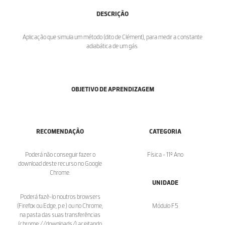
DESCRIÇÃO
Aplicação que simula um método (dito de Clément), para medir a constante
adiabática de um gás.
OBJETIVO DE APRENDIZAGEM
RECOMENDAÇÃO
CATEGORIA
Poderá não conseguir fazer o
Física - 11º Ano
download deste recurso no Google
Chrome.
UNIDADE
Poderá fazê-lo noutros browsers
(Firefox ou Edge, p.e.) ou no Chrome,
Módulo F5
na pasta das suas transferências
(chrome://downloads/) aceitando