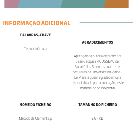
INFORMAÇÃO ADICIONAL
PALAVRAS-CHAVE
AGRADECIMENTOS
Termodinâmica,
Aplicação da autoria do professor
Jean-Jacques ROUSSEAU da
Faculté des Sciences exactes et
naturelles da Université du Maine -
Le Mans a quem agradecemos a
disponibilidade para colocação deste
material no nosso portal.
NOME DO FICHEIRO
TAMANHO DO FICHEIRO
Método de Clement.zip
7.87 KB