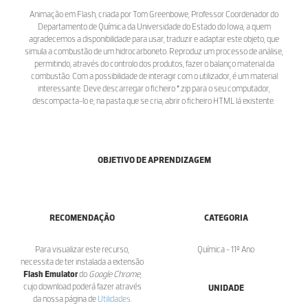
Animação em Flash, criada por Tom Greenbowe, Professor Coordenador do
Departamento de Química da Universidade do Estado do Iowa, a quem
agradecemos a disponibilidade para usar, traduzir e adaptar este objeto, que
simula a combustão de um hidrocarboneto. Reproduz um processo de análise,
permitindo, através do controlo dos produtos, fazer o balanço material da
combustão. Com a possibilidade de interagir com o utilizador, é um material
interessante. Deve descarregar o ficheiro *.zip para o seu computador,
descompacta-lo e, na pasta que se cria, abrir o ficheiro HTML lá existente.
OBJETIVO DE APRENDIZAGEM
RECOMENDAÇÃO
CATEGORIA
Para visualizar este recurso,
Química - 11º Ano
necessita de ter instalada a extensão
Flash Emulator
do
Google Chrome
,
cujo download poderá fazer através
UNIDADE
da nossa página de
Utilidades
.