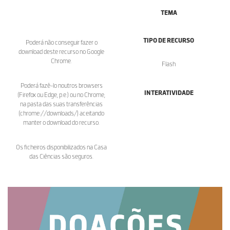
TEMA
TIPO DE RECURSO
Poderá não conseguir fazer o
download deste recurso no Google
Chrome.
Flash
Poderá fazê-lo noutros browsers
INTERATIVIDADE
(Firefox ou Edge, p.e.) ou no Chrome,
na pasta das suas transferências
(chrome://downloads/) aceitando
manter o download do recurso.
Os ficheiros disponibilizados na Casa
das Ciências são seguros.