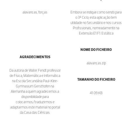
alavancas, forças
Embora se indique como sendo para
o 3º Ciclo, esta aplicação tem
utilidade no Secundário e nos cursos
Profissionais, nomeadamente na
Extensão E1.F1: Estática
NOME DO FICHEIRO
AGRADECIMENTOS
alavancas.zip
Da autoria de Water Fendt professor
de Física, Matemática e Informática
TAMANHO DO FICHEIRO
na Escola Secundária Paul-Klee-
Gymnasium Gersthofen na
Alemanha a quem agradecemos a
41.09 KB
disponibilidade para
colocarmos/traduzirmos e
adaptarmos este material no portal
da Casa das Ciências.