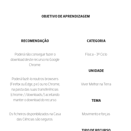
OBJETIVO DE APRENDIZAGEM
RECOMENDAÇÃO
CATEGORIA
Poderá não conseguir fazer o
Física - 3º Ciclo
download deste recurso no Google
Chrome.
UNIDADE
Poderá fazê-lo noutros browsers
(Firefox ou Edge, p.e.) ou no Chrome,
Viver Melhor na Terra
na pasta das suas transferências
(chrome://downloads/) aceitando
manter o download do recurso.
TEMA
Os ficheiros disponibilizados na Casa
Movimento e forças
das Ciências são seguros.
TIPO DE RECURSO