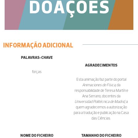
INFORMAÇÃO ADICIONAL
PALAVRAS-CHAVE
AGRADECIMENTOS
forças
Esta animação faz parte do portal
Animaciones de Física
, da
responsabilidade de Teresa Martín e
Ana Serrano, docentes da
Universidad Politécnica de Madrid
, a
quem agradecemos a autorização
para a tradução e publicação na Casa
das Ciências.
NOME DO FICHEIRO
TAMANHO DO FICHEIRO