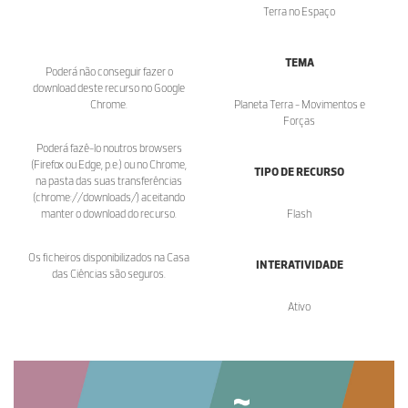
Terra no Espaço
TEMA
Poderá não conseguir fazer o
download deste recurso no Google
Chrome.
Planeta Terra - Movimentos e
Forças
Poderá fazê-lo noutros browsers
(Firefox ou Edge, p.e.) ou no Chrome,
TIPO DE RECURSO
na pasta das suas transferências
(chrome://downloads/) aceitando
manter o download do recurso.
Flash
Os ficheiros disponibilizados na Casa
INTERATIVIDADE
das Ciências são seguros.
Ativo