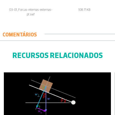
03-01_Forcas-internas-externas-
108.71 KB
pt.swf
COMENTÁRIOS
RECURSOS RELACIONADOS