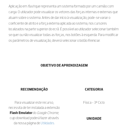
Aplicação em
flash
que representa um sistema formado por um camião com
carga. O utilizador pode visualizar os vetores das forças internas e externas que
atuam sobre o sistema. Antes de dar início à visualização, pode-se variar o
coeficiente de atrito e a força externa aplicada ao sistema, nos cursores
localizados na parte superior do ecrã. É possível ao utilizador selecionar também
se quer ou não visualizar todas as forças, nos botões à esquerda. Para modificar
os parâmetros de visualização, deverá selecionar o botão Reiniciar.
OBJETIVO DE APRENDIZAGEM
RECOMENDAÇÃO
CATEGORIA
Para visualizar este recurso,
Física - 3º Ciclo
necessita de ter instalada a extensão
Flash Emulator
do
Google Chrome
,
cujo download poderá fazer através
UNIDADE
da nossa página de
Utilidades
.