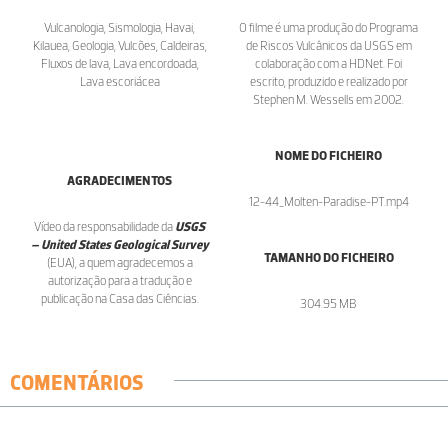
Vulcanologia, Sismologia, Havai,
O filme é uma produção do Programa
Kilauea, Geologia, Vulcões, Caldeiras,
de Riscos Vulcânicos da USGS em
Fluxos de lava, Lava encordoada,
colaboração com a HDNet. Foi
Lava escoriácea
escrito, produzido e realizado por
Stephen M. Wessells em 2002.
NOME DO FICHEIRO
AGRADECIMENTOS
12-44_Molten-Paradise-PT.mp4
Vídeo da responsabilidade da
USGS
– United States Geological Survey
TAMANHO DO FICHEIRO
(EUA), a quem agradecemos a
autorização para a tradução e
publicação na Casa das Ciências.
304.95 MB
COMENTÁRIOS