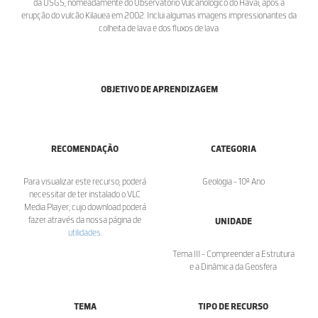
da USGS, nomeadamente do Observatório Vulcanológico do Havai, após a
erupção do vulcão Kilauea em 2002. Inclui algumas imagens impressionantes da
colheita de lava e dos fluxos de lava.
OBJETIVO DE APRENDIZAGEM
RECOMENDAÇÃO
CATEGORIA
Para visualizar este recurso, poderá
Geologia - 10º Ano
necessitar de ter instalado o VLC
Media Player, cujo download poderá
fazer através da nossa página de
UNIDADE
utilidades
.
Tema III - Compreender a Estrutura
e a Dinâmica da Geosfera
TEMA
TIPO DE RECURSO