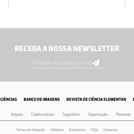
RECEBA A NOSSA NEWSLETTER
CIÊNCIAS
BANCO DE IMAGENS
REVISTA DE CIÊNCIA ELEMENTAR
Arquivo
Colaboradores
Sugestões
Organização
Parcerias
Termos de Utilização
Utilidades
Estatísticas
FAQs
Contactos