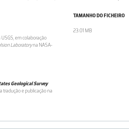
TAMANHO DO FICHEIRO
23.01 MB
da USGS, em colaboração
ulsion Laboratory
na NASA-
ates Geological Survey
a tradução e publicação na