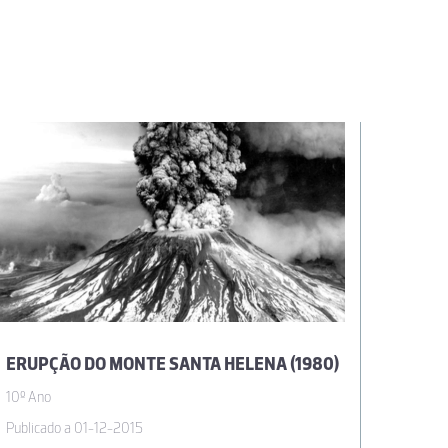
ERUPÇÃO DO MONTE SANTA HELENA (1980)
10º Ano
10º Ano
Publicado a 01-12-2015
Publicad