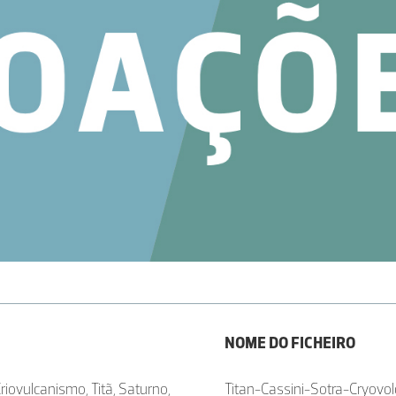
NOME DO FICHEIRO
riovulcanismo, Titã, Saturno,
Titan-Cassini-Sotra-Cryov