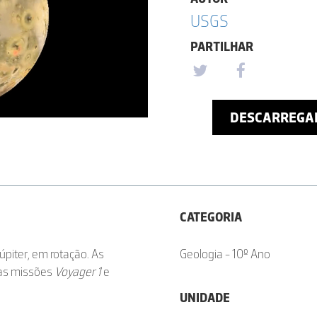
USGS
PARTILHAR
DESCARREGA
CATEGORIA
piter, em rotação. As
Geologia - 10º Ano
nas missões
Voyager 1
e
UNIDADE