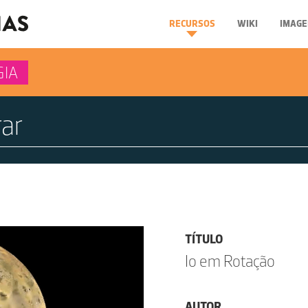
RECURSOS
WIKI
IMAGE
GIA
TÍTULO
Io em Rotação
AUTOR