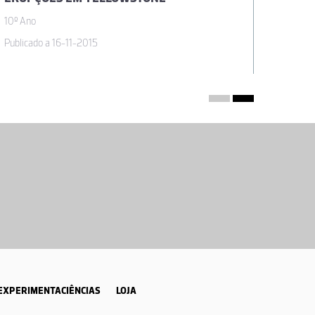
10º Ano
10º Ano
Publicado a 16-11-2015
Publicad
EXPERIMENTACIÊNCIAS
LOJA