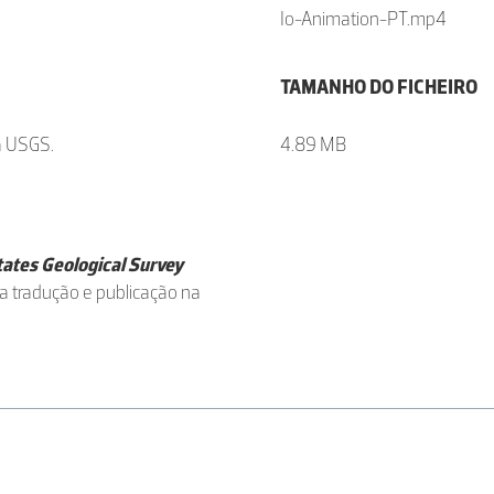
Io-Animation-PT.mp4
TAMANHO DO FICHEIRO
a USGS.
4.89 MB
ates Geological Survey
a tradução e publicação na