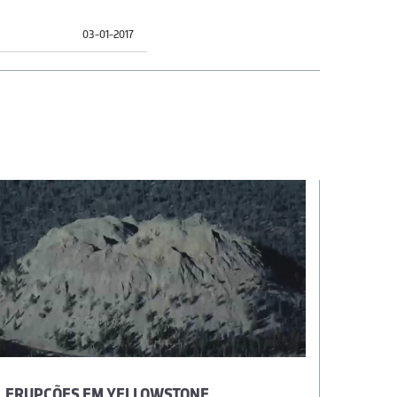
03-01-2017
ERUPÇÕES EM YELLOWSTONE
ERUPÇ