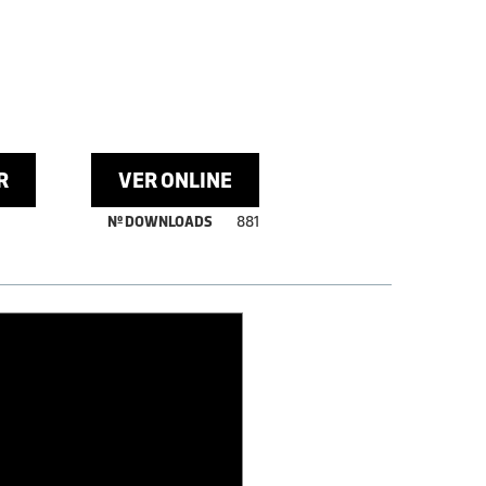
R
VER ONLINE
Nº DOWNLOADS
881