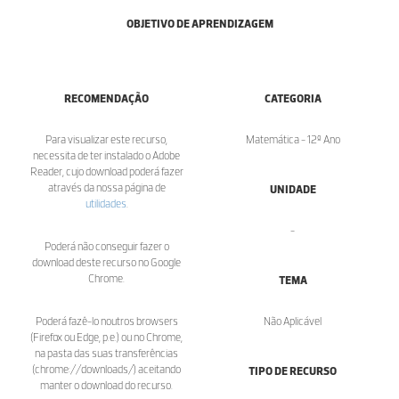
OBJETIVO DE APRENDIZAGEM
RECOMENDAÇÃO
CATEGORIA
Para visualizar este recurso,
Matemática - 12º Ano
necessita de ter instalado o Adobe
Reader, cujo download poderá fazer
através da nossa página de
UNIDADE
utilidades
.
-
Poderá não conseguir fazer o
download deste recurso no Google
Chrome.
TEMA
Poderá fazê-lo noutros browsers
Não Aplicável
(Firefox ou Edge, p.e.) ou no Chrome,
na pasta das suas transferências
(chrome://downloads/) aceitando
TIPO DE RECURSO
manter o download do recurso.