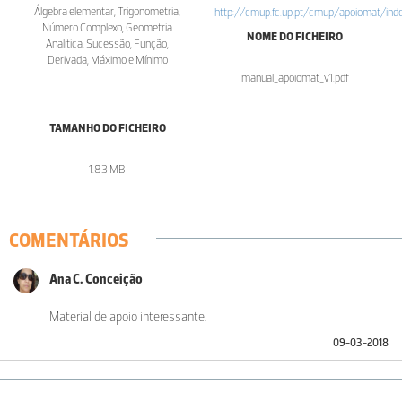
Álgebra elementar, Trigonometria,
http://cmup.fc.up.pt/cmup/apoiomat/inde
Número Complexo, Geometria
NOME DO FICHEIRO
Analítica, Sucessão, Função,
Derivada, Máximo e Mínimo
manual_apoiomat_v1.pdf
TAMANHO DO FICHEIRO
1.83 MB
COMENTÁRIOS
Ana C. Conceição
Material de apoio interessante.
09-03-2018