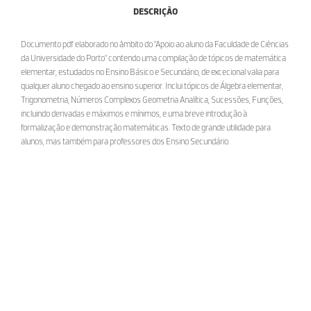
DESCRIÇÃO
Documento pdf elaborado no âmbito do "Apoio ao aluno da Faculdade de Ciências
da Universidade do Porto" contendo uma compilação de tópicos de matemática
elementar, estudados no Ensino Básico e Secundário, de excecional valia para
qualquer aluno chegado ao ensino superior. Inclui tópicos de Álgebra elementar,
Trigonometria, Números Complexos Geometria Analítica, Sucessões, Funções,
incluindo derivadas e máximos e mínimos, e uma breve introdução à
formalização e demonstração matemáticas. Texto de grande utilidade para
alunos, mas também para professores dos Ensino Secundário.