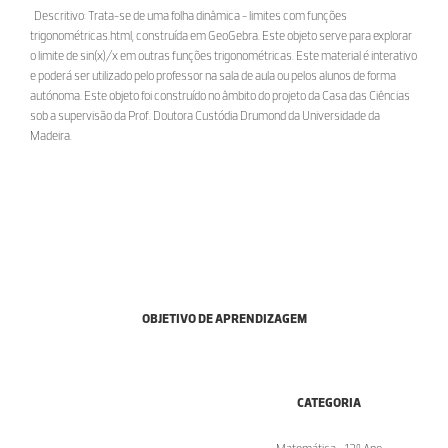
Descritivo: Trata-se de uma folha dinâmica - limites com funções
trigonométricas.html, construída em GeoGebra. Este objeto serve para explorar
o limite de sin(x)/x em outras funções trigonométricas. Este material é interativo
e poderá ser utilizado pelo professor na sala de aula ou pelos alunos de forma
autónoma. Este objeto foi construído no âmbito do projeto da Casa das Ciências
sob a supervisão da Prof. Doutora Custódia Drumond da Universidade da
Madeira.
OBJETIVO DE APRENDIZAGEM
CATEGORIA